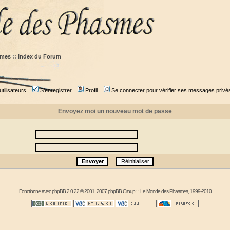
mes :: Index du Forum
tilisateurs
S'enregistrer
Profil
Se connecter pour vérifier ses messages privé
Envoyez moi un nouveau mot de passe
Fonctionne avec
phpBB
2.0.22 © 2001, 2007 phpBB Group : :
Le Monde des Phasmes
, 1999-2010