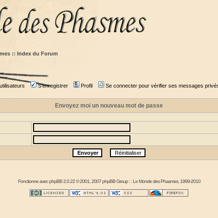
mes :: Index du Forum
tilisateurs
S'enregistrer
Profil
Se connecter pour vérifier ses messages privé
Envoyez moi un nouveau mot de passe
Fonctionne avec
phpBB
2.0.22 © 2001, 2007 phpBB Group : :
Le Monde des Phasmes
, 1999-2010