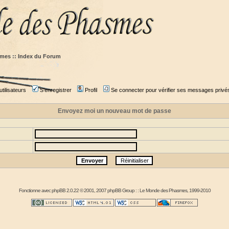
mes :: Index du Forum
tilisateurs
S'enregistrer
Profil
Se connecter pour vérifier ses messages privé
Envoyez moi un nouveau mot de passe
Fonctionne avec
phpBB
2.0.22 © 2001, 2007 phpBB Group : :
Le Monde des Phasmes
, 1999-2010