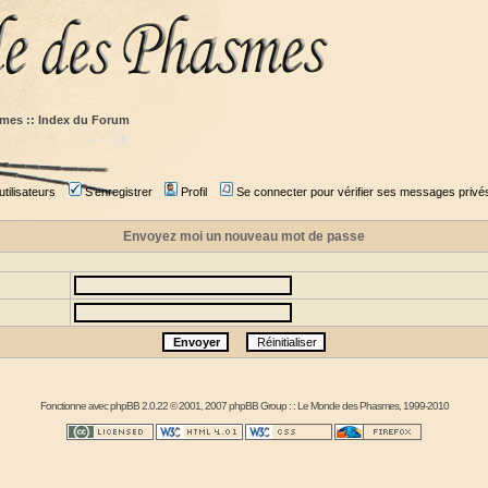
mes :: Index du Forum
tilisateurs
S'enregistrer
Profil
Se connecter pour vérifier ses messages privé
Envoyez moi un nouveau mot de passe
Fonctionne avec
phpBB
2.0.22 © 2001, 2007 phpBB Group : :
Le Monde des Phasmes
, 1999-2010