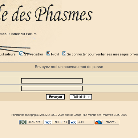
mes :: Index du Forum
tilisateurs
S'enregistrer
Profil
Se connecter pour vérifier ses messages privé
Envoyez moi un nouveau mot de passe
Fonctionne avec
phpBB
2.0.22 © 2001, 2007 phpBB Group : :
Le Monde des Phasmes
, 1999-2010