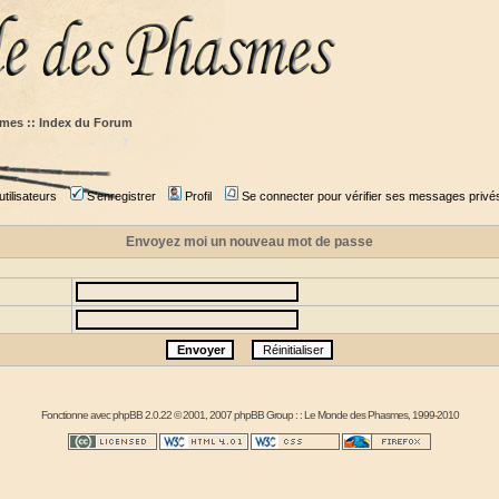
mes :: Index du Forum
tilisateurs
S'enregistrer
Profil
Se connecter pour vérifier ses messages privé
Envoyez moi un nouveau mot de passe
Fonctionne avec
phpBB
2.0.22 © 2001, 2007 phpBB Group : :
Le Monde des Phasmes
, 1999-2010