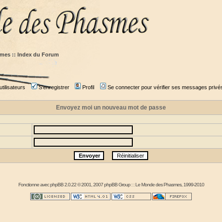
mes :: Index du Forum
tilisateurs
S'enregistrer
Profil
Se connecter pour vérifier ses messages privé
Envoyez moi un nouveau mot de passe
Fonctionne avec
phpBB
2.0.22 © 2001, 2007 phpBB Group : :
Le Monde des Phasmes
, 1999-2010