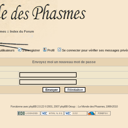
mes :: Index du Forum
tilisateurs
S'enregistrer
Profil
Se connecter pour vérifier ses messages privé
Envoyez moi un nouveau mot de passe
Fonctionne avec
phpBB
2.0.22 © 2001, 2007 phpBB Group : :
Le Monde des Phasmes
, 1999-2010