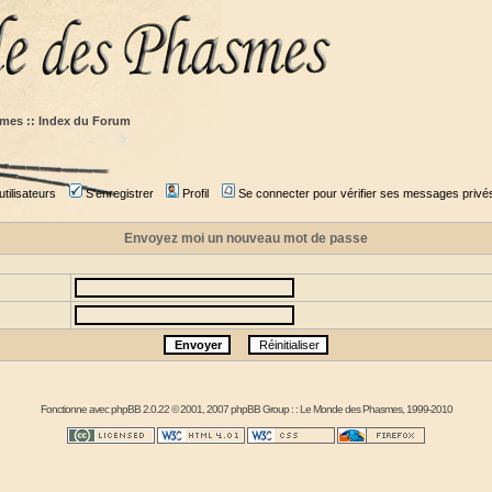
mes :: Index du Forum
tilisateurs
S'enregistrer
Profil
Se connecter pour vérifier ses messages privé
Envoyez moi un nouveau mot de passe
Fonctionne avec
phpBB
2.0.22 © 2001, 2007 phpBB Group : :
Le Monde des Phasmes
, 1999-2010