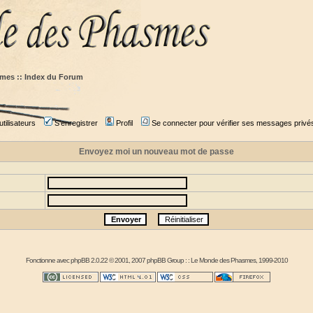
mes :: Index du Forum
tilisateurs
S'enregistrer
Profil
Se connecter pour vérifier ses messages privé
Envoyez moi un nouveau mot de passe
Fonctionne avec
phpBB
2.0.22 © 2001, 2007 phpBB Group : :
Le Monde des Phasmes
, 1999-2010