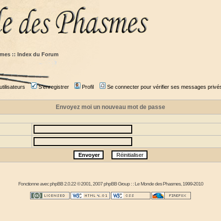
mes :: Index du Forum
tilisateurs
S'enregistrer
Profil
Se connecter pour vérifier ses messages privé
Envoyez moi un nouveau mot de passe
Fonctionne avec
phpBB
2.0.22 © 2001, 2007 phpBB Group : :
Le Monde des Phasmes
, 1999-2010