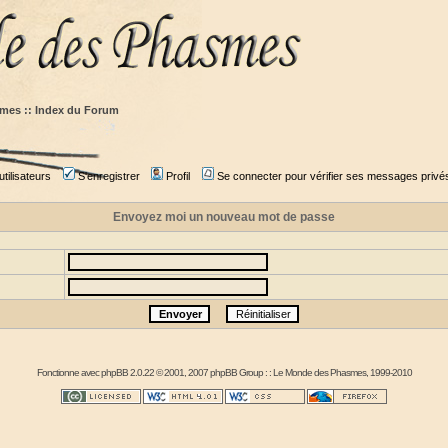
mes :: Index du Forum
tilisateurs
S'enregistrer
Profil
Se connecter pour vérifier ses messages privé
Envoyez moi un nouveau mot de passe
Fonctionne avec
phpBB
2.0.22 © 2001, 2007 phpBB Group : :
Le Monde des Phasmes
, 1999-2010