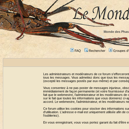
Monde des Phas
FAQ
Rechercher
Groupes d'u
Les administrateurs et modérateurs de ce forum s'efforceront
tous les messages. Vous admettez donc que tous les message
(excepté les messages postés par eux-même) et par conséqu
Vous consentez à ne pas poster de messages injurieux, obscène
immédiatement de façon permanente (et votre fournisseur d'ac
fait que le webmestre, l'administrateur et les modérateurs de c
sur le fait que toutes les informations que vous donnerez c
accord. Le webmestre, l'administrateur, et les modérateurs n
Ce forum utilise les cookies pour stocker des informations su
d'utilisation. L'adresse e-mail est uniquement utilisée afin 
l'oublieriez).
En vous enregistrant, vous vous portez garant du fait d'être 