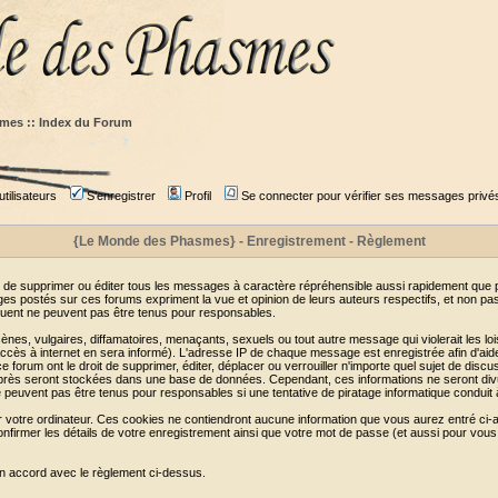
mes :: Index du Forum
tilisateurs
S'enregistrer
Profil
Se connecter pour vérifier ses messages privé
{Le Monde des Phasmes} - Enregistrement - Règlement
 de supprimer ou éditer tous les messages à caractère répréhensible aussi rapidement que pos
s postés sur ces forums expriment la vue et opinion de leurs auteurs respectifs, et non p
ent ne peuvent pas être tenus pour responsables.
s, vulgaires, diffamatoires, menaçants, sexuels ou tout autre message qui violerait les lois
cès à internet en sera informé). L'adresse IP de chaque message est enregistrée afin d'aider
e forum ont le droit de supprimer, éditer, déplacer ou verrouiller n'importe quel sujet de discu
i-après seront stockées dans une base de données. Cependant, ces informations ne seront di
e peuvent pas être tenus pour responsables si une tentative de piratage informatique conduit
r votre ordinateur. Ces cookies ne contiendront aucune information que vous aurez entré ci-a
de confirmer les détails de votre enregistrement ainsi que votre mot de passe (et aussi pour
en accord avec le règlement ci-dessus.