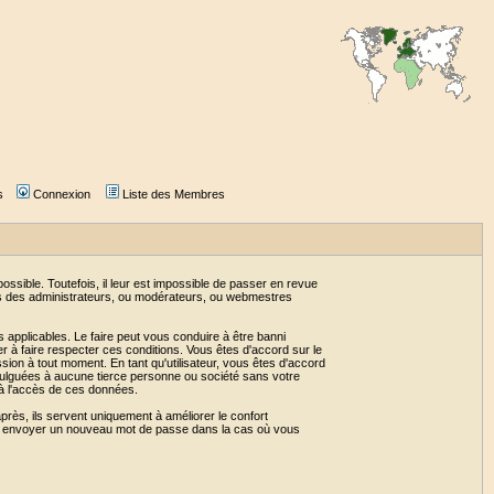
s
Connexion
Liste des Membres
sible. Toutefois, il leur est impossible de passer en revue
as des administrateurs, ou modérateurs, ou webmestres
 applicables. Le faire peut vous conduire à être banni
 à faire respecter ces conditions. Vous êtes d'accord sur le
ssion à tout moment. En tant qu'utilisateur, vous êtes d'accord
vulguées à aucune tierce personne ou société sans votre
 à l'accès de ces données.
près, ils servent uniquement à améliorer le confort
 vous envoyer un nouveau mot de passe dans la cas où vous