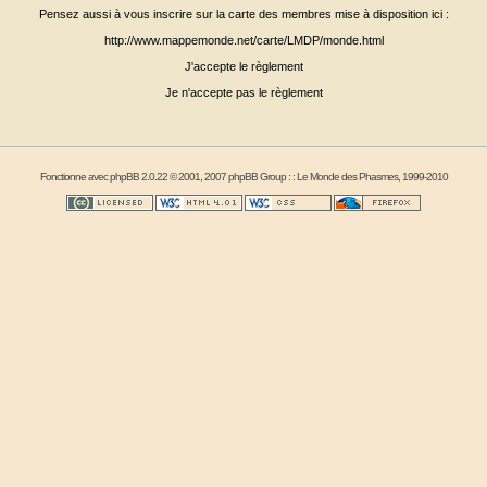
Pensez aussi à vous inscrire sur la carte des membres mise à disposition ici :
http://www.mappemonde.net/carte/LMDP/monde.html
J'accepte le règlement
Je n'accepte pas le règlement
Fonctionne avec
phpBB
2.0.22 © 2001, 2007 phpBB Group : :
Le Monde des Phasmes
, 1999-2010