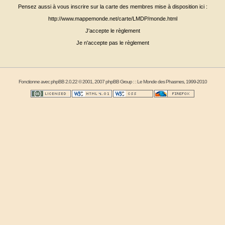
Pensez aussi à vous inscrire sur la carte des membres mise à disposition ici :
http://www.mappemonde.net/carte/LMDP/monde.html
J'accepte le règlement
Je n'accepte pas le règlement
Fonctionne avec
phpBB
2.0.22 © 2001, 2007 phpBB Group : :
Le Monde des Phasmes
, 1999-2010