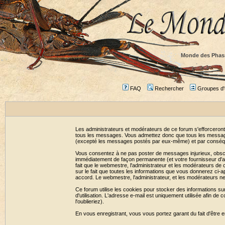
Monde des Phas
FAQ
Rechercher
Groupes d'u
Les administrateurs et modérateurs de ce forum s'efforceront
tous les messages. Vous admettez donc que tous les message
(excepté les messages postés par eux-même) et par conséqu
Vous consentez à ne pas poster de messages injurieux, obscène
immédiatement de façon permanente (et votre fournisseur d'ac
fait que le webmestre, l'administrateur et les modérateurs de c
sur le fait que toutes les informations que vous donnerez c
accord. Le webmestre, l'administrateur, et les modérateurs n
Ce forum utilise les cookies pour stocker des informations su
d'utilisation. L'adresse e-mail est uniquement utilisée afin 
l'oublieriez).
En vous enregistrant, vous vous portez garant du fait d'être 