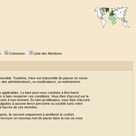
s
Connexion
Liste des Membres
sible. Toutefois, il leur est impossible de passer en revue
as des administrateurs, ou modérateurs, ou webmestres
 applicables. Le faire peut vous conduire à être banni
 à faire respecter ces conditions. Vous êtes d'accord sur le
ssion à tout moment. En tant qu'utilisateur, vous êtes d'accord
vulguées à aucune tierce personne ou société sans votre
 à l'accès de ces données.
près, ils servent uniquement à améliorer le confort
 vous envoyer un nouveau mot de passe dans la cas où vous