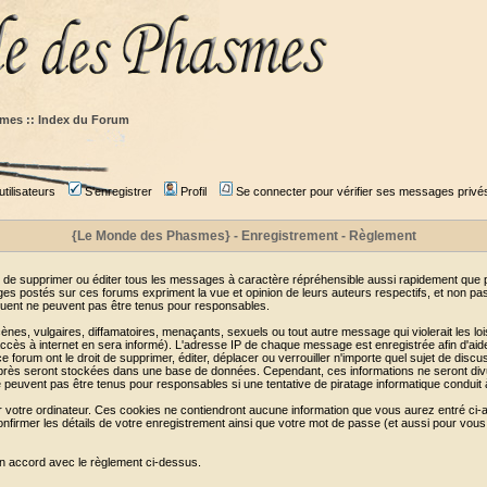
mes :: Index du Forum
tilisateurs
S'enregistrer
Profil
Se connecter pour vérifier ses messages privé
{Le Monde des Phasmes} - Enregistrement - Règlement
 de supprimer ou éditer tous les messages à caractère répréhensible aussi rapidement que pos
s postés sur ces forums expriment la vue et opinion de leurs auteurs respectifs, et non p
ent ne peuvent pas être tenus pour responsables.
s, vulgaires, diffamatoires, menaçants, sexuels ou tout autre message qui violerait les lois
cès à internet en sera informé). L'adresse IP de chaque message est enregistrée afin d'aider
e forum ont le droit de supprimer, éditer, déplacer ou verrouiller n'importe quel sujet de discu
i-après seront stockées dans une base de données. Cependant, ces informations ne seront di
e peuvent pas être tenus pour responsables si une tentative de piratage informatique conduit
r votre ordinateur. Ces cookies ne contiendront aucune information que vous aurez entré ci-a
de confirmer les détails de votre enregistrement ainsi que votre mot de passe (et aussi pour
en accord avec le règlement ci-dessus.