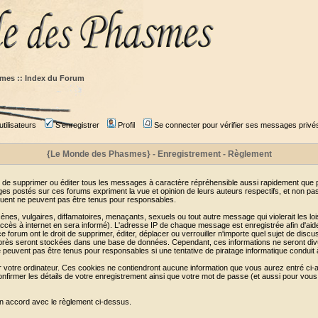
mes :: Index du Forum
tilisateurs
S'enregistrer
Profil
Se connecter pour vérifier ses messages privé
{Le Monde des Phasmes} - Enregistrement - Règlement
 de supprimer ou éditer tous les messages à caractère répréhensible aussi rapidement que pos
s postés sur ces forums expriment la vue et opinion de leurs auteurs respectifs, et non p
ent ne peuvent pas être tenus pour responsables.
s, vulgaires, diffamatoires, menaçants, sexuels ou tout autre message qui violerait les lois
cès à internet en sera informé). L'adresse IP de chaque message est enregistrée afin d'aider
e forum ont le droit de supprimer, éditer, déplacer ou verrouiller n'importe quel sujet de discu
i-après seront stockées dans une base de données. Cependant, ces informations ne seront di
e peuvent pas être tenus pour responsables si une tentative de piratage informatique conduit
r votre ordinateur. Ces cookies ne contiendront aucune information que vous aurez entré ci-a
de confirmer les détails de votre enregistrement ainsi que votre mot de passe (et aussi pour
en accord avec le règlement ci-dessus.