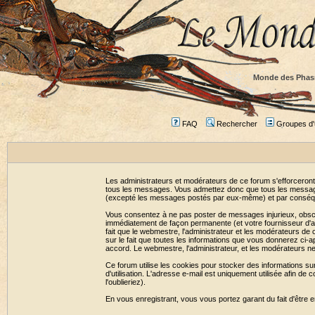
Monde des Phas
FAQ
Rechercher
Groupes d'u
Les administrateurs et modérateurs de ce forum s'efforceront
tous les messages. Vous admettez donc que tous les message
(excepté les messages postés par eux-même) et par conséqu
Vous consentez à ne pas poster de messages injurieux, obscène
immédiatement de façon permanente (et votre fournisseur d'ac
fait que le webmestre, l'administrateur et les modérateurs de c
sur le fait que toutes les informations que vous donnerez c
accord. Le webmestre, l'administrateur, et les modérateurs n
Ce forum utilise les cookies pour stocker des informations su
d'utilisation. L'adresse e-mail est uniquement utilisée afin 
l'oublieriez).
En vous enregistrant, vous vous portez garant du fait d'être 