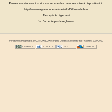
Pensez aussi à vous inscrire sur la carte des membres mise à disposition ici :
http://www.mappemonde.net/carte/LMDP/monde.html
J'accepte le règlement
Je n'accepte pas le règlement
Fonctionne avec
phpBB
2.0.22 © 2001, 2007 phpBB Group : :
Le Monde des Phasmes
, 1999-2010