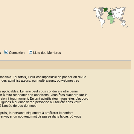
s
Connexion
Liste des Membres
sible. Toutefois, il leur est impossible de passer en revue
as des administrateurs, ou modérateurs, ou webmestres
 applicables. Le faire peut vous conduire à être banni
 à faire respecter ces conditions. Vous êtes d'accord sur le
ssion à tout moment. En tant qu'utilisateur, vous êtes d'accord
vulguées à aucune tierce personne ou société sans votre
 à l'accès de ces données.
près, ils servent uniquement à améliorer le confort
 vous envoyer un nouveau mot de passe dans la cas où vous