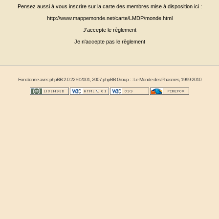
Pensez aussi à vous inscrire sur la carte des membres mise à disposition ici :
http://www.mappemonde.net/carte/LMDP/monde.html
J'accepte le règlement
Je n'accepte pas le règlement
Fonctionne avec
phpBB
2.0.22 © 2001, 2007 phpBB Group : :
Le Monde des Phasmes
, 1999-2010