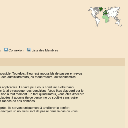
s
Connexion
Liste des Membres
sible. Toutefois, il leur est impossible de passer en revue
as des administrateurs, ou modérateurs, ou webmestres
 applicables. Le faire peut vous conduire à être banni
 à faire respecter ces conditions. Vous êtes d'accord sur le
ssion à tout moment. En tant qu'utilisateur, vous êtes d'accord
vulguées à aucune tierce personne ou société sans votre
 à l'accès de ces données.
près, ils servent uniquement à améliorer le confort
 vous envoyer un nouveau mot de passe dans la cas où vous