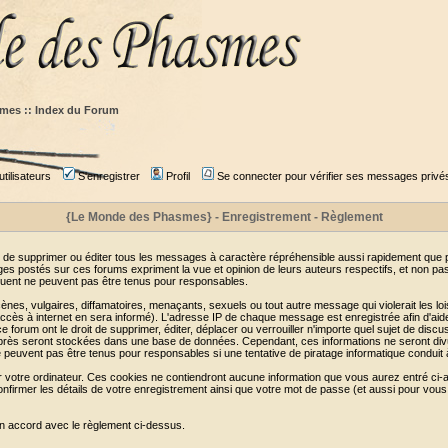
mes :: Index du Forum
tilisateurs
S'enregistrer
Profil
Se connecter pour vérifier ses messages privé
{Le Monde des Phasmes} - Enregistrement - Règlement
 de supprimer ou éditer tous les messages à caractère répréhensible aussi rapidement que pos
s postés sur ces forums expriment la vue et opinion de leurs auteurs respectifs, et non p
ent ne peuvent pas être tenus pour responsables.
s, vulgaires, diffamatoires, menaçants, sexuels ou tout autre message qui violerait les lois
cès à internet en sera informé). L'adresse IP de chaque message est enregistrée afin d'aider
e forum ont le droit de supprimer, éditer, déplacer ou verrouiller n'importe quel sujet de discu
i-après seront stockées dans une base de données. Cependant, ces informations ne seront di
e peuvent pas être tenus pour responsables si une tentative de piratage informatique conduit
r votre ordinateur. Ces cookies ne contiendront aucune information que vous aurez entré ci-a
de confirmer les détails de votre enregistrement ainsi que votre mot de passe (et aussi pour
en accord avec le règlement ci-dessus.