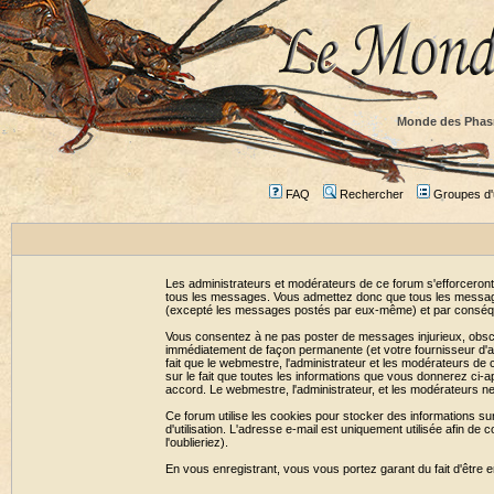
Monde des Phas
FAQ
Rechercher
Groupes d'u
Les administrateurs et modérateurs de ce forum s'efforceront
tous les messages. Vous admettez donc que tous les message
(excepté les messages postés par eux-même) et par conséqu
Vous consentez à ne pas poster de messages injurieux, obscène
immédiatement de façon permanente (et votre fournisseur d'ac
fait que le webmestre, l'administrateur et les modérateurs de c
sur le fait que toutes les informations que vous donnerez c
accord. Le webmestre, l'administrateur, et les modérateurs n
Ce forum utilise les cookies pour stocker des informations su
d'utilisation. L'adresse e-mail est uniquement utilisée afin 
l'oublieriez).
En vous enregistrant, vous vous portez garant du fait d'être 