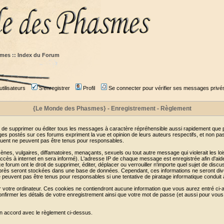
mes :: Index du Forum
tilisateurs
S'enregistrer
Profil
Se connecter pour vérifier ses messages privé
{Le Monde des Phasmes} - Enregistrement - Règlement
 de supprimer ou éditer tous les messages à caractère répréhensible aussi rapidement que pos
s postés sur ces forums expriment la vue et opinion de leurs auteurs respectifs, et non p
ent ne peuvent pas être tenus pour responsables.
s, vulgaires, diffamatoires, menaçants, sexuels ou tout autre message qui violerait les lois
cès à internet en sera informé). L'adresse IP de chaque message est enregistrée afin d'aider
e forum ont le droit de supprimer, éditer, déplacer ou verrouiller n'importe quel sujet de discu
i-après seront stockées dans une base de données. Cependant, ces informations ne seront di
e peuvent pas être tenus pour responsables si une tentative de piratage informatique conduit
r votre ordinateur. Ces cookies ne contiendront aucune information que vous aurez entré ci-a
de confirmer les détails de votre enregistrement ainsi que votre mot de passe (et aussi pour
en accord avec le règlement ci-dessus.