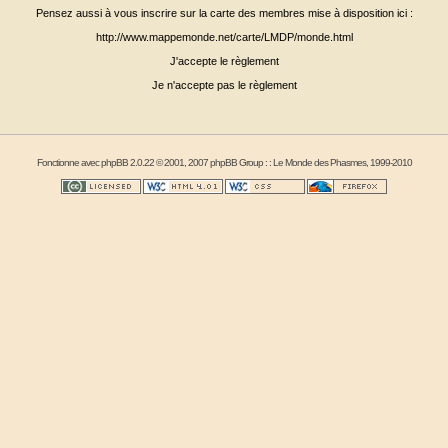
Pensez aussi à vous inscrire sur la carte des membres mise à disposition ici :
http://www.mappemonde.net/carte/LMDP/monde.html
J'accepte le règlement
Je n'accepte pas le règlement
Fonctionne avec
phpBB
2.0.22 © 2001, 2007 phpBB Group : :
Le Monde des Phasmes
, 1999-2010