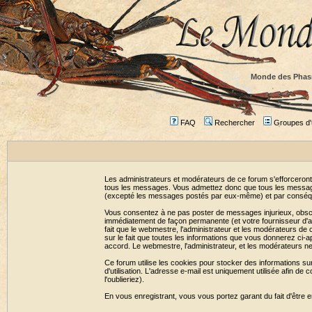
Monde des Phas
FAQ
Rechercher
Groupes d'u
Les administrateurs et modérateurs de ce forum s'efforceront
tous les messages. Vous admettez donc que tous les message
(excepté les messages postés par eux-même) et par conséqu
Vous consentez à ne pas poster de messages injurieux, obscène
immédiatement de façon permanente (et votre fournisseur d'ac
fait que le webmestre, l'administrateur et les modérateurs de c
sur le fait que toutes les informations que vous donnerez c
accord. Le webmestre, l'administrateur, et les modérateurs n
Ce forum utilise les cookies pour stocker des informations su
d'utilisation. L'adresse e-mail est uniquement utilisée afin 
l'oublieriez).
En vous enregistrant, vous vous portez garant du fait d'être 