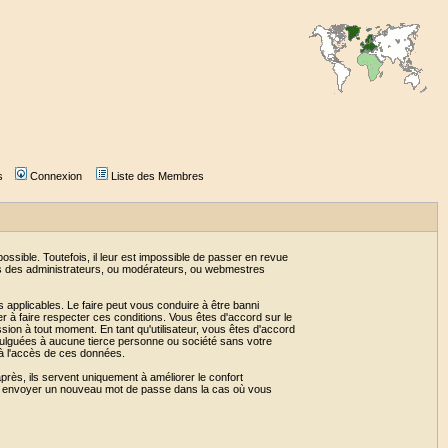
s
Connexion
Liste des Membres
sible. Toutefois, il leur est impossible de passer en revue
as des administrateurs, ou modérateurs, ou webmestres
 applicables. Le faire peut vous conduire à être banni
 à faire respecter ces conditions. Vous êtes d'accord sur le
ssion à tout moment. En tant qu'utilisateur, vous êtes d'accord
vulguées à aucune tierce personne ou société sans votre
 à l'accès de ces données.
près, ils servent uniquement à améliorer le confort
 vous envoyer un nouveau mot de passe dans la cas où vous