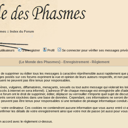
mes :: Index du Forum
tilisateurs
S'enregistrer
Profil
Se connecter pour vérifier ses messages privé
{Le Monde des Phasmes} - Enregistrement - Règlement
 de supprimer ou éditer tous les messages à caractère répréhensible aussi rapidement que pos
s postés sur ces forums expriment la vue et opinion de leurs auteurs respectifs, et non p
ent ne peuvent pas être tenus pour responsables.
s, vulgaires, diffamatoires, menaçants, sexuels ou tout autre message qui violerait les lois
cès à internet en sera informé). L'adresse IP de chaque message est enregistrée afin d'aider
e forum ont le droit de supprimer, éditer, déplacer ou verrouiller n'importe quel sujet de discu
i-après seront stockées dans une base de données. Cependant, ces informations ne seront di
e peuvent pas être tenus pour responsables si une tentative de piratage informatique conduit
r votre ordinateur. Ces cookies ne contiendront aucune information que vous aurez entré ci-a
de confirmer les détails de votre enregistrement ainsi que votre mot de passe (et aussi pour
en accord avec le règlement ci-dessus.