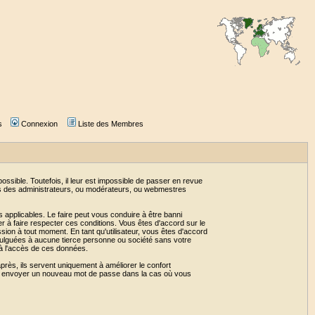
s
Connexion
Liste des Membres
sible. Toutefois, il leur est impossible de passer en revue
as des administrateurs, ou modérateurs, ou webmestres
 applicables. Le faire peut vous conduire à être banni
 à faire respecter ces conditions. Vous êtes d'accord sur le
ssion à tout moment. En tant qu'utilisateur, vous êtes d'accord
vulguées à aucune tierce personne ou société sans votre
 à l'accès de ces données.
près, ils servent uniquement à améliorer le confort
 vous envoyer un nouveau mot de passe dans la cas où vous