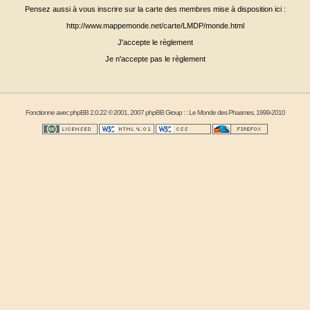
Pensez aussi à vous inscrire sur la carte des membres mise à disposition ici :
http://www.mappemonde.net/carte/LMDP/monde.html
J'accepte le règlement
Je n'accepte pas le règlement
Fonctionne avec
phpBB
2.0.22 © 2001, 2007 phpBB Group : :
Le Monde des Phasmes
, 1999-2010