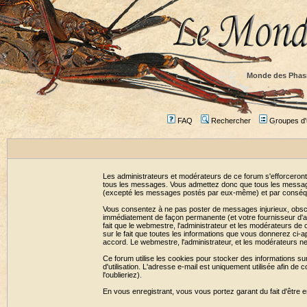
Monde des Phas
FAQ
Rechercher
Groupes d'u
Les administrateurs et modérateurs de ce forum s'efforceront
tous les messages. Vous admettez donc que tous les message
(excepté les messages postés par eux-même) et par conséqu
Vous consentez à ne pas poster de messages injurieux, obscène
immédiatement de façon permanente (et votre fournisseur d'ac
fait que le webmestre, l'administrateur et les modérateurs de c
sur le fait que toutes les informations que vous donnerez c
accord. Le webmestre, l'administrateur, et les modérateurs n
Ce forum utilise les cookies pour stocker des informations su
d'utilisation. L'adresse e-mail est uniquement utilisée afin 
l'oublieriez).
En vous enregistrant, vous vous portez garant du fait d'être 