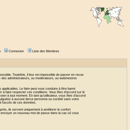
s
Connexion
Liste des Membres
sible. Toutefois, il leur est impossible de passer en revue
as des administrateurs, ou modérateurs, ou webmestres
 applicables. Le faire peut vous conduire à être banni
 à faire respecter ces conditions. Vous êtes d'accord sur le
ssion à tout moment. En tant qu'utilisateur, vous êtes d'accord
vulguées à aucune tierce personne ou société sans votre
 à l'accès de ces données.
près, ils servent uniquement à améliorer le confort
 vous envoyer un nouveau mot de passe dans la cas où vous