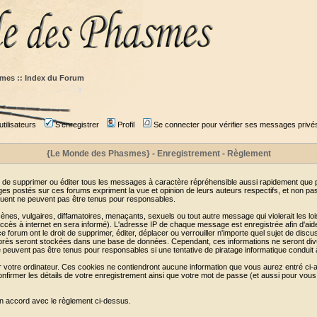
mes :: Index du Forum
tilisateurs
S'enregistrer
Profil
Se connecter pour vérifier ses messages privé
{Le Monde des Phasmes} - Enregistrement - Règlement
 de supprimer ou éditer tous les messages à caractère répréhensible aussi rapidement que pos
s postés sur ces forums expriment la vue et opinion de leurs auteurs respectifs, et non p
ent ne peuvent pas être tenus pour responsables.
s, vulgaires, diffamatoires, menaçants, sexuels ou tout autre message qui violerait les lois
cès à internet en sera informé). L'adresse IP de chaque message est enregistrée afin d'aider
e forum ont le droit de supprimer, éditer, déplacer ou verrouiller n'importe quel sujet de discu
i-après seront stockées dans une base de données. Cependant, ces informations ne seront di
e peuvent pas être tenus pour responsables si une tentative de piratage informatique conduit
r votre ordinateur. Ces cookies ne contiendront aucune information que vous aurez entré ci-a
de confirmer les détails de votre enregistrement ainsi que votre mot de passe (et aussi pour
en accord avec le règlement ci-dessus.