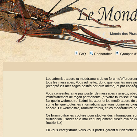
Monde des Phas
FAQ
Rechercher
Groupes d'u
Les administrateurs et modérateurs de ce forum s'efforceront
tous les messages. Vous admettez donc que tous les message
(excepté les messages postés par eux-même) et par conséqu
Vous consentez à ne pas poster de messages injurieux, obscène
immédiatement de façon permanente (et votre fournisseur d'ac
fait que le webmestre, l'administrateur et les modérateurs de c
sur le fait que toutes les informations que vous donnerez c
accord. Le webmestre, l'administrateur, et les modérateurs n
Ce forum utilise les cookies pour stocker des informations su
d'utilisation. L'adresse e-mail est uniquement utilisée afin 
l'oublieriez).
En vous enregistrant, vous vous portez garant du fait d'être 