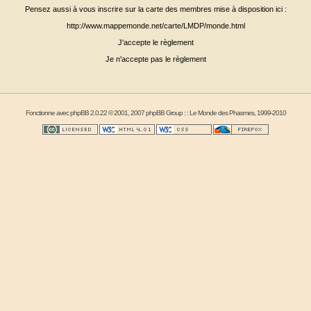
Pensez aussi à vous inscrire sur la carte des membres mise à disposition ici :
http://www.mappemonde.net/carte/LMDP/monde.html
J'accepte le règlement
Je n'accepte pas le règlement
Fonctionne avec
phpBB
2.0.22 © 2001, 2007 phpBB Group : :
Le Monde des Phasmes
, 1999-2010