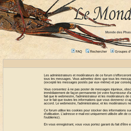
Monde des Phas
FAQ
Rechercher
Groupes d'u
Les administrateurs et modérateurs de ce forum s'efforceront
tous les messages. Vous admettez donc que tous les message
(excepté les messages postés par eux-même) et par conséqu
Vous consentez à ne pas poster de messages injurieux, obscène
immédiatement de façon permanente (et votre fournisseur d'ac
fait que le webmestre, l'administrateur et les modérateurs de c
sur le fait que toutes les informations que vous donnerez c
accord. Le webmestre, l'administrateur, et les modérateurs n
Ce forum utilise les cookies pour stocker des informations su
d'utilisation. L'adresse e-mail est uniquement utilisée afin 
l'oublieriez).
En vous enregistrant, vous vous portez garant du fait d'être 