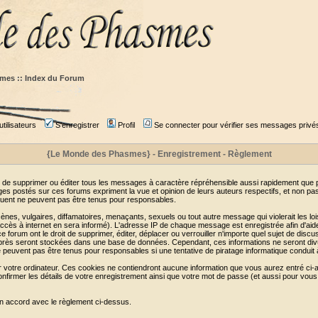
mes :: Index du Forum
tilisateurs
S'enregistrer
Profil
Se connecter pour vérifier ses messages privé
{Le Monde des Phasmes} - Enregistrement - Règlement
 de supprimer ou éditer tous les messages à caractère répréhensible aussi rapidement que pos
s postés sur ces forums expriment la vue et opinion de leurs auteurs respectifs, et non p
ent ne peuvent pas être tenus pour responsables.
s, vulgaires, diffamatoires, menaçants, sexuels ou tout autre message qui violerait les lois
cès à internet en sera informé). L'adresse IP de chaque message est enregistrée afin d'aider
e forum ont le droit de supprimer, éditer, déplacer ou verrouiller n'importe quel sujet de discu
i-après seront stockées dans une base de données. Cependant, ces informations ne seront di
e peuvent pas être tenus pour responsables si une tentative de piratage informatique conduit
r votre ordinateur. Ces cookies ne contiendront aucune information que vous aurez entré ci-a
de confirmer les détails de votre enregistrement ainsi que votre mot de passe (et aussi pour
en accord avec le règlement ci-dessus.