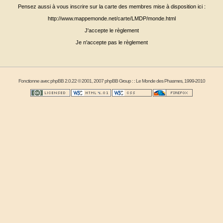
Pensez aussi à vous inscrire sur la carte des membres mise à disposition ici :
http://www.mappemonde.net/carte/LMDP/monde.html
J'accepte le règlement
Je n'accepte pas le règlement
Fonctionne avec
phpBB
2.0.22 © 2001, 2007 phpBB Group : :
Le Monde des Phasmes
, 1999-2010