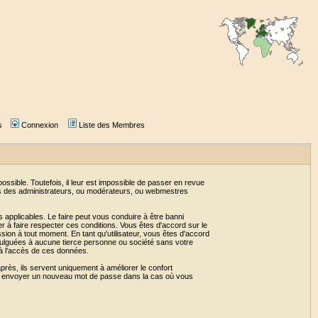
s
Connexion
Liste des Membres
sible. Toutefois, il leur est impossible de passer en revue
as des administrateurs, ou modérateurs, ou webmestres
 applicables. Le faire peut vous conduire à être banni
 à faire respecter ces conditions. Vous êtes d'accord sur le
ssion à tout moment. En tant qu'utilisateur, vous êtes d'accord
vulguées à aucune tierce personne ou société sans votre
 à l'accès de ces données.
près, ils servent uniquement à améliorer le confort
 vous envoyer un nouveau mot de passe dans la cas où vous