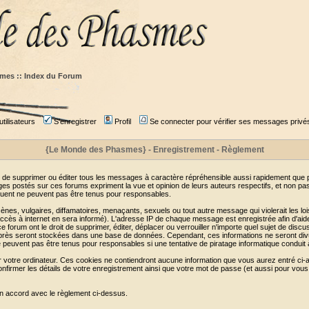
mes :: Index du Forum
tilisateurs
S'enregistrer
Profil
Se connecter pour vérifier ses messages privé
{Le Monde des Phasmes} - Enregistrement - Règlement
 de supprimer ou éditer tous les messages à caractère répréhensible aussi rapidement que pos
s postés sur ces forums expriment la vue et opinion de leurs auteurs respectifs, et non p
ent ne peuvent pas être tenus pour responsables.
s, vulgaires, diffamatoires, menaçants, sexuels ou tout autre message qui violerait les lois
cès à internet en sera informé). L'adresse IP de chaque message est enregistrée afin d'aider
e forum ont le droit de supprimer, éditer, déplacer ou verrouiller n'importe quel sujet de discu
i-après seront stockées dans une base de données. Cependant, ces informations ne seront di
e peuvent pas être tenus pour responsables si une tentative de piratage informatique conduit
r votre ordinateur. Ces cookies ne contiendront aucune information que vous aurez entré ci-a
de confirmer les détails de votre enregistrement ainsi que votre mot de passe (et aussi pour
en accord avec le règlement ci-dessus.