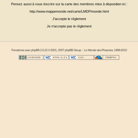
Pensez aussi à vous inscrire sur la carte des membres mise à disposition ici :
http://www.mappemonde.net/carte/LMDP/monde.html
J'accepte le règlement
Je n'accepte pas le règlement
Fonctionne avec
phpBB
2.0.22 © 2001, 2007 phpBB Group : :
Le Monde des Phasmes
, 1999-2010