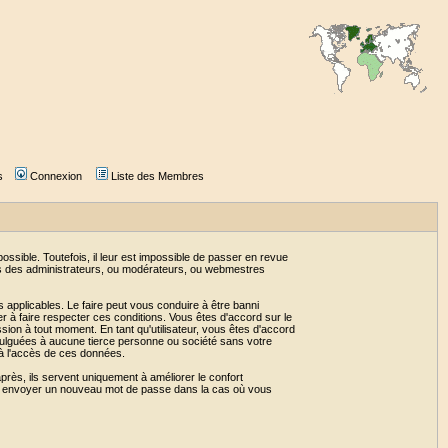
s
Connexion
Liste des Membres
sible. Toutefois, il leur est impossible de passer en revue
as des administrateurs, ou modérateurs, ou webmestres
 applicables. Le faire peut vous conduire à être banni
 à faire respecter ces conditions. Vous êtes d'accord sur le
ssion à tout moment. En tant qu'utilisateur, vous êtes d'accord
vulguées à aucune tierce personne ou société sans votre
 à l'accès de ces données.
près, ils servent uniquement à améliorer le confort
 vous envoyer un nouveau mot de passe dans la cas où vous