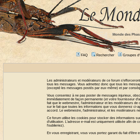
Monde des Phas
FAQ
Rechercher
Groupes d'u
Les administrateurs et modérateurs de ce forum s'efforceront
tous les messages. Vous admettez donc que tous les message
(excepté les messages postés par eux-même) et par conséqu
Vous consentez à ne pas poster de messages injurieux, obscène
immédiatement de façon permanente (et votre fournisseur d'ac
fait que le webmestre, l'administrateur et les modérateurs de c
sur le fait que toutes les informations que vous donnerez c
accord. Le webmestre, l'administrateur, et les modérateurs n
Ce forum utilise les cookies pour stocker des informations su
d'utilisation. L'adresse e-mail est uniquement utilisée afin 
l'oublieriez).
En vous enregistrant, vous vous portez garant du fait d'être 