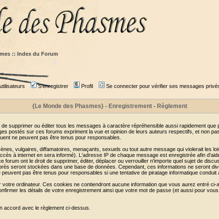
mes :: Index du Forum
tilisateurs
S'enregistrer
Profil
Se connecter pour vérifier ses messages privé
{Le Monde des Phasmes} - Enregistrement - Règlement
 de supprimer ou éditer tous les messages à caractère répréhensible aussi rapidement que pos
s postés sur ces forums expriment la vue et opinion de leurs auteurs respectifs, et non p
ent ne peuvent pas être tenus pour responsables.
s, vulgaires, diffamatoires, menaçants, sexuels ou tout autre message qui violerait les lois
cès à internet en sera informé). L'adresse IP de chaque message est enregistrée afin d'aider
e forum ont le droit de supprimer, éditer, déplacer ou verrouiller n'importe quel sujet de discu
i-après seront stockées dans une base de données. Cependant, ces informations ne seront di
e peuvent pas être tenus pour responsables si une tentative de piratage informatique conduit
r votre ordinateur. Ces cookies ne contiendront aucune information que vous aurez entré ci-a
de confirmer les détails de votre enregistrement ainsi que votre mot de passe (et aussi pour
en accord avec le règlement ci-dessus.