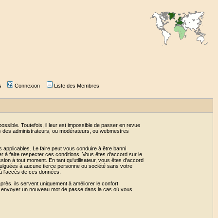
s
Connexion
Liste des Membres
sible. Toutefois, il leur est impossible de passer en revue
as des administrateurs, ou modérateurs, ou webmestres
 applicables. Le faire peut vous conduire à être banni
 à faire respecter ces conditions. Vous êtes d'accord sur le
ssion à tout moment. En tant qu'utilisateur, vous êtes d'accord
vulguées à aucune tierce personne ou société sans votre
 à l'accès de ces données.
près, ils servent uniquement à améliorer le confort
 vous envoyer un nouveau mot de passe dans la cas où vous