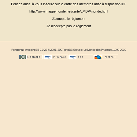
Pensez aussi à vous inscrire sur la carte des membres mise à disposition ici :
http://www.mappemonde.net/carte/LMDP/monde.html
J'accepte le règlement
Je n'accepte pas le règlement
Fonctionne avec
phpBB
2.0.22 © 2001, 2007 phpBB Group : :
Le Monde des Phasmes
, 1999-2010