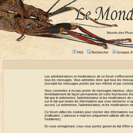
Monde des Phas
FAQ
Rechercher
Groupes d'u
Les administrateurs et modérateurs de ce forum s'efforceront
tous les messages. Vous admettez donc que tous les message
(excepté les messages postés par eux-même) et par conséqu
Vous consentez à ne pas poster de messages injurieux, obscène
immédiatement de façon permanente (et votre fournisseur d'ac
fait que le webmestre, l'administrateur et les modérateurs de c
sur le fait que toutes les informations que vous donnerez c
accord. Le webmestre, l'administrateur, et les modérateurs n
Ce forum utilise les cookies pour stocker des informations su
d'utilisation. L'adresse e-mail est uniquement utilisée afin 
l'oublieriez).
En vous enregistrant, vous vous portez garant du fait d'être 