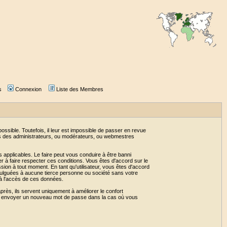
s
Connexion
Liste des Membres
sible. Toutefois, il leur est impossible de passer en revue
as des administrateurs, ou modérateurs, ou webmestres
 applicables. Le faire peut vous conduire à être banni
 à faire respecter ces conditions. Vous êtes d'accord sur le
ssion à tout moment. En tant qu'utilisateur, vous êtes d'accord
vulguées à aucune tierce personne ou société sans votre
 à l'accès de ces données.
près, ils servent uniquement à améliorer le confort
 vous envoyer un nouveau mot de passe dans la cas où vous