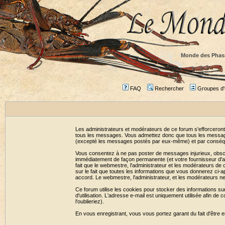
Monde des Phas
FAQ
Rechercher
Groupes d'u
Les administrateurs et modérateurs de ce forum s'efforceront
tous les messages. Vous admettez donc que tous les message
(excepté les messages postés par eux-même) et par conséqu
Vous consentez à ne pas poster de messages injurieux, obscène
immédiatement de façon permanente (et votre fournisseur d'ac
fait que le webmestre, l'administrateur et les modérateurs de c
sur le fait que toutes les informations que vous donnerez c
accord. Le webmestre, l'administrateur, et les modérateurs n
Ce forum utilise les cookies pour stocker des informations su
d'utilisation. L'adresse e-mail est uniquement utilisée afin 
l'oublieriez).
En vous enregistrant, vous vous portez garant du fait d'être 