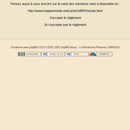
Pensez aussi à vous inscrire sur la carte des membres mise à disposition ici :
http://www.mappemonde.net/carte/LMDP/monde.html
J'accepte le règlement
Je n'accepte pas le règlement
Fonctionne avec
phpBB
2.0.22 © 2001, 2007 phpBB Group : :
Le Monde des Phasmes
, 1999-2010