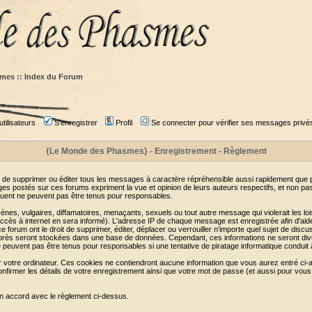
mes :: Index du Forum
tilisateurs
S'enregistrer
Profil
Se connecter pour vérifier ses messages privé
{Le Monde des Phasmes} - Enregistrement - Règlement
 de supprimer ou éditer tous les messages à caractère répréhensible aussi rapidement que pos
s postés sur ces forums expriment la vue et opinion de leurs auteurs respectifs, et non p
ent ne peuvent pas être tenus pour responsables.
s, vulgaires, diffamatoires, menaçants, sexuels ou tout autre message qui violerait les lois
cès à internet en sera informé). L'adresse IP de chaque message est enregistrée afin d'aider
e forum ont le droit de supprimer, éditer, déplacer ou verrouiller n'importe quel sujet de discu
i-après seront stockées dans une base de données. Cependant, ces informations ne seront di
e peuvent pas être tenus pour responsables si une tentative de piratage informatique conduit
r votre ordinateur. Ces cookies ne contiendront aucune information que vous aurez entré ci-a
de confirmer les détails de votre enregistrement ainsi que votre mot de passe (et aussi pour
en accord avec le règlement ci-dessus.