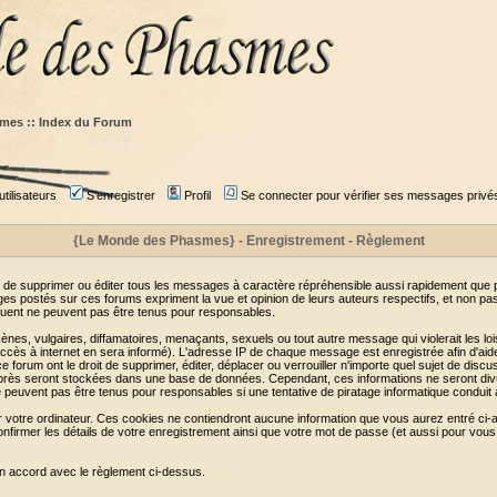
mes :: Index du Forum
tilisateurs
S'enregistrer
Profil
Se connecter pour vérifier ses messages privé
{Le Monde des Phasmes} - Enregistrement - Règlement
 de supprimer ou éditer tous les messages à caractère répréhensible aussi rapidement que pos
s postés sur ces forums expriment la vue et opinion de leurs auteurs respectifs, et non p
ent ne peuvent pas être tenus pour responsables.
s, vulgaires, diffamatoires, menaçants, sexuels ou tout autre message qui violerait les lois
cès à internet en sera informé). L'adresse IP de chaque message est enregistrée afin d'aider
e forum ont le droit de supprimer, éditer, déplacer ou verrouiller n'importe quel sujet de discu
i-après seront stockées dans une base de données. Cependant, ces informations ne seront di
e peuvent pas être tenus pour responsables si une tentative de piratage informatique conduit
r votre ordinateur. Ces cookies ne contiendront aucune information que vous aurez entré ci-a
de confirmer les détails de votre enregistrement ainsi que votre mot de passe (et aussi pour
en accord avec le règlement ci-dessus.