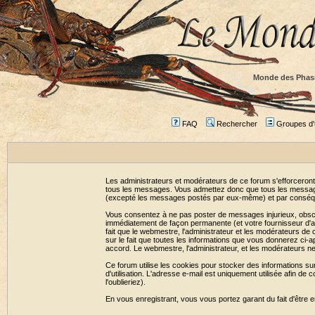
Monde des Phas
FAQ
Rechercher
Groupes d'u
Les administrateurs et modérateurs de ce forum s'efforceront
tous les messages. Vous admettez donc que tous les message
(excepté les messages postés par eux-même) et par conséqu
Vous consentez à ne pas poster de messages injurieux, obscène
immédiatement de façon permanente (et votre fournisseur d'ac
fait que le webmestre, l'administrateur et les modérateurs de c
sur le fait que toutes les informations que vous donnerez c
accord. Le webmestre, l'administrateur, et les modérateurs n
Ce forum utilise les cookies pour stocker des informations su
d'utilisation. L'adresse e-mail est uniquement utilisée afin 
l'oublieriez).
En vous enregistrant, vous vous portez garant du fait d'être 