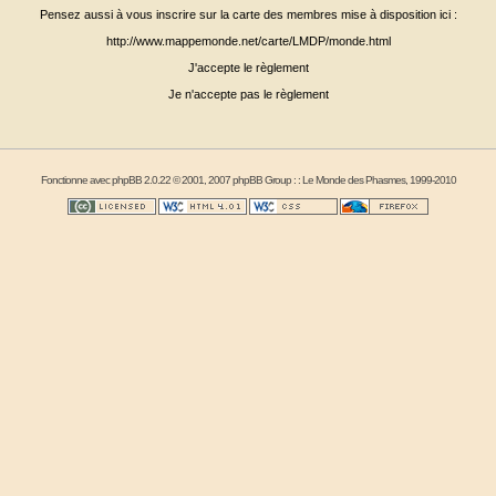
Pensez aussi à vous inscrire sur la carte des membres mise à disposition ici :
http://www.mappemonde.net/carte/LMDP/monde.html
J'accepte le règlement
Je n'accepte pas le règlement
Fonctionne avec
phpBB
2.0.22 © 2001, 2007 phpBB Group : :
Le Monde des Phasmes
, 1999-2010