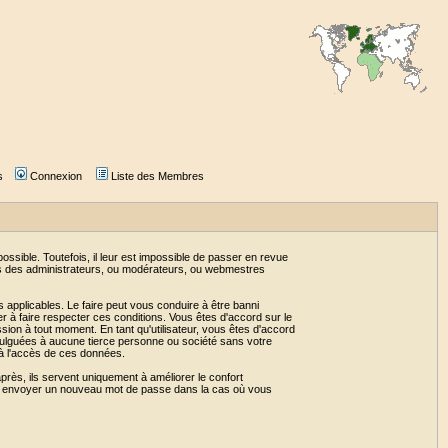
s
Connexion
Liste des Membres
sible. Toutefois, il leur est impossible de passer en revue
as des administrateurs, ou modérateurs, ou webmestres
 applicables. Le faire peut vous conduire à être banni
 à faire respecter ces conditions. Vous êtes d'accord sur le
ssion à tout moment. En tant qu'utilisateur, vous êtes d'accord
vulguées à aucune tierce personne ou société sans votre
 à l'accès de ces données.
près, ils servent uniquement à améliorer le confort
 vous envoyer un nouveau mot de passe dans la cas où vous