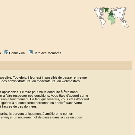
s
Connexion
Liste des Membres
sible. Toutefois, il leur est impossible de passer en revue
as des administrateurs, ou modérateurs, ou webmestres
 applicables. Le faire peut vous conduire à être banni
 à faire respecter ces conditions. Vous êtes d'accord sur le
ssion à tout moment. En tant qu'utilisateur, vous êtes d'accord
vulguées à aucune tierce personne ou société sans votre
 à l'accès de ces données.
près, ils servent uniquement à améliorer le confort
 vous envoyer un nouveau mot de passe dans la cas où vous