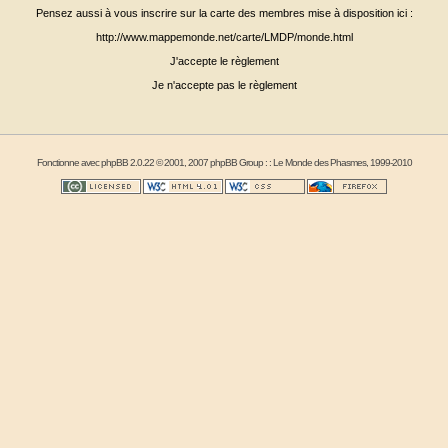
Pensez aussi à vous inscrire sur la carte des membres mise à disposition ici :
http://www.mappemonde.net/carte/LMDP/monde.html
J'accepte le règlement
Je n'accepte pas le règlement
Fonctionne avec
phpBB
2.0.22 © 2001, 2007 phpBB Group : :
Le Monde des Phasmes
, 1999-2010