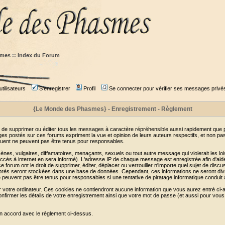
mes :: Index du Forum
tilisateurs
S'enregistrer
Profil
Se connecter pour vérifier ses messages privé
{Le Monde des Phasmes} - Enregistrement - Règlement
 de supprimer ou éditer tous les messages à caractère répréhensible aussi rapidement que pos
s postés sur ces forums expriment la vue et opinion de leurs auteurs respectifs, et non p
ent ne peuvent pas être tenus pour responsables.
s, vulgaires, diffamatoires, menaçants, sexuels ou tout autre message qui violerait les lois
cès à internet en sera informé). L'adresse IP de chaque message est enregistrée afin d'aider
e forum ont le droit de supprimer, éditer, déplacer ou verrouiller n'importe quel sujet de discu
i-après seront stockées dans une base de données. Cependant, ces informations ne seront di
e peuvent pas être tenus pour responsables si une tentative de piratage informatique conduit
r votre ordinateur. Ces cookies ne contiendront aucune information que vous aurez entré ci-a
de confirmer les détails de votre enregistrement ainsi que votre mot de passe (et aussi pour
en accord avec le règlement ci-dessus.