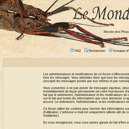
Monde des Phas
FAQ
Rechercher
Groupes d'u
Les administrateurs et modérateurs de ce forum s'efforceront
tous les messages. Vous admettez donc que tous les message
(excepté les messages postés par eux-même) et par conséqu
Vous consentez à ne pas poster de messages injurieux, obscène
immédiatement de façon permanente (et votre fournisseur d'ac
fait que le webmestre, l'administrateur et les modérateurs de c
sur le fait que toutes les informations que vous donnerez c
accord. Le webmestre, l'administrateur, et les modérateurs n
Ce forum utilise les cookies pour stocker des informations su
d'utilisation. L'adresse e-mail est uniquement utilisée afin 
l'oublieriez).
En vous enregistrant, vous vous portez garant du fait d'être 