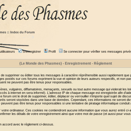
mes :: Index du Forum
tilisateurs
S'enregistrer
Profil
Se connecter pour vérifier ses messages privé
{Le Monde des Phasmes} - Enregistrement - Règlement
 de supprimer ou éditer tous les messages à caractère répréhensible aussi rapidement que pos
s postés sur ces forums expriment la vue et opinion de leurs auteurs respectifs, et non p
ent ne peuvent pas être tenus pour responsables.
s, vulgaires, diffamatoires, menaçants, sexuels ou tout autre message qui violerait les lois
cès à internet en sera informé). L'adresse IP de chaque message est enregistrée afin d'aider
e forum ont le droit de supprimer, éditer, déplacer ou verrouiller n'importe quel sujet de discu
i-après seront stockées dans une base de données. Cependant, ces informations ne seront di
e peuvent pas être tenus pour responsables si une tentative de piratage informatique conduit
r votre ordinateur. Ces cookies ne contiendront aucune information que vous aurez entré ci-a
de confirmer les détails de votre enregistrement ainsi que votre mot de passe (et aussi pour
en accord avec le règlement ci-dessus.