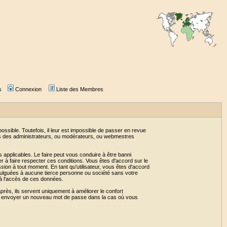
s
Connexion
Liste des Membres
sible. Toutefois, il leur est impossible de passer en revue
as des administrateurs, ou modérateurs, ou webmestres
 applicables. Le faire peut vous conduire à être banni
 à faire respecter ces conditions. Vous êtes d'accord sur le
ssion à tout moment. En tant qu'utilisateur, vous êtes d'accord
vulguées à aucune tierce personne ou société sans votre
 à l'accès de ces données.
près, ils servent uniquement à améliorer le confort
 vous envoyer un nouveau mot de passe dans la cas où vous