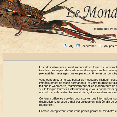
Monde des Phas
FAQ
Rechercher
Groupes d'u
Les administrateurs et modérateurs de ce forum s'efforceront
tous les messages. Vous admettez donc que tous les message
(excepté les messages postés par eux-même) et par conséqu
Vous consentez à ne pas poster de messages injurieux, obscène
immédiatement de façon permanente (et votre fournisseur d'ac
fait que le webmestre, l'administrateur et les modérateurs de c
sur le fait que toutes les informations que vous donnerez c
accord. Le webmestre, l'administrateur, et les modérateurs n
Ce forum utilise les cookies pour stocker des informations su
d'utilisation. L'adresse e-mail est uniquement utilisée afin 
l'oublieriez).
En vous enregistrant, vous vous portez garant du fait d'être 