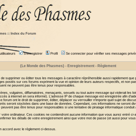
mes :: Index du Forum
tilisateurs
S'enregistrer
Profil
Se connecter pour vérifier ses messages privé
{Le Monde des Phasmes} - Enregistrement - Règlement
 de supprimer ou éditer tous les messages à caractère répréhensible aussi rapidement que pos
s postés sur ces forums expriment la vue et opinion de leurs auteurs respectifs, et non p
ent ne peuvent pas être tenus pour responsables.
s, vulgaires, diffamatoires, menaçants, sexuels ou tout autre message qui violerait les lois
cès à internet en sera informé). L'adresse IP de chaque message est enregistrée afin d'aider
e forum ont le droit de supprimer, éditer, déplacer ou verrouiller n'importe quel sujet de discu
i-après seront stockées dans une base de données. Cependant, ces informations ne seront di
e peuvent pas être tenus pour responsables si une tentative de piratage informatique conduit
r votre ordinateur. Ces cookies ne contiendront aucune information que vous aurez entré ci-a
de confirmer les détails de votre enregistrement ainsi que votre mot de passe (et aussi pour
en accord avec le règlement ci-dessus.