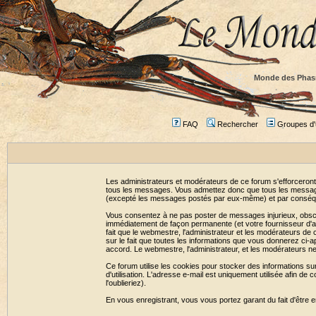
Monde des Phas
FAQ
Rechercher
Groupes d'u
Les administrateurs et modérateurs de ce forum s'efforceront
tous les messages. Vous admettez donc que tous les message
(excepté les messages postés par eux-même) et par conséqu
Vous consentez à ne pas poster de messages injurieux, obscène
immédiatement de façon permanente (et votre fournisseur d'ac
fait que le webmestre, l'administrateur et les modérateurs de c
sur le fait que toutes les informations que vous donnerez c
accord. Le webmestre, l'administrateur, et les modérateurs n
Ce forum utilise les cookies pour stocker des informations su
d'utilisation. L'adresse e-mail est uniquement utilisée afin 
l'oublieriez).
En vous enregistrant, vous vous portez garant du fait d'être 