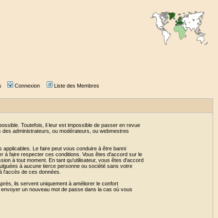
s
Connexion
Liste des Membres
sible. Toutefois, il leur est impossible de passer en revue
as des administrateurs, ou modérateurs, ou webmestres
 applicables. Le faire peut vous conduire à être banni
 à faire respecter ces conditions. Vous êtes d'accord sur le
ssion à tout moment. En tant qu'utilisateur, vous êtes d'accord
vulguées à aucune tierce personne ou société sans votre
 à l'accès de ces données.
près, ils servent uniquement à améliorer le confort
 vous envoyer un nouveau mot de passe dans la cas où vous