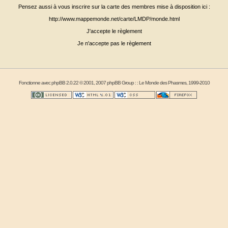
Pensez aussi à vous inscrire sur la carte des membres mise à disposition ici :
http://www.mappemonde.net/carte/LMDP/monde.html
J'accepte le règlement
Je n'accepte pas le règlement
Fonctionne avec
phpBB
2.0.22 © 2001, 2007 phpBB Group : :
Le Monde des Phasmes
, 1999-2010