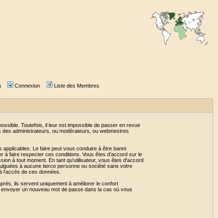
s
Connexion
Liste des Membres
sible. Toutefois, il leur est impossible de passer en revue
as des administrateurs, ou modérateurs, ou webmestres
 applicables. Le faire peut vous conduire à être banni
 à faire respecter ces conditions. Vous êtes d'accord sur le
ssion à tout moment. En tant qu'utilisateur, vous êtes d'accord
vulguées à aucune tierce personne ou société sans votre
 à l'accès de ces données.
près, ils servent uniquement à améliorer le confort
 vous envoyer un nouveau mot de passe dans la cas où vous