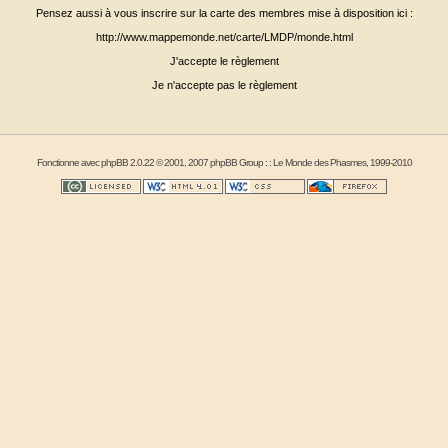
Pensez aussi à vous inscrire sur la carte des membres mise à disposition ici :
http://www.mappemonde.net/carte/LMDP/monde.html
J'accepte le règlement
Je n'accepte pas le règlement
Fonctionne avec
phpBB
2.0.22 © 2001, 2007 phpBB Group : :
Le Monde des Phasmes
, 1999-2010