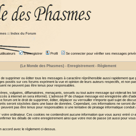
mes :: Index du Forum
tilisateurs
S'enregistrer
Profil
Se connecter pour vérifier ses messages privé
{Le Monde des Phasmes} - Enregistrement - Règlement
 de supprimer ou éditer tous les messages à caractère répréhensible aussi rapidement que pos
s postés sur ces forums expriment la vue et opinion de leurs auteurs respectifs, et non p
ent ne peuvent pas être tenus pour responsables.
s, vulgaires, diffamatoires, menaçants, sexuels ou tout autre message qui violerait les lois
cès à internet en sera informé). L'adresse IP de chaque message est enregistrée afin d'aider
e forum ont le droit de supprimer, éditer, déplacer ou verrouiller n'importe quel sujet de discu
i-après seront stockées dans une base de données. Cependant, ces informations ne seront di
e peuvent pas être tenus pour responsables si une tentative de piratage informatique conduit
r votre ordinateur. Ces cookies ne contiendront aucune information que vous aurez entré ci-a
de confirmer les détails de votre enregistrement ainsi que votre mot de passe (et aussi pour
en accord avec le règlement ci-dessus.