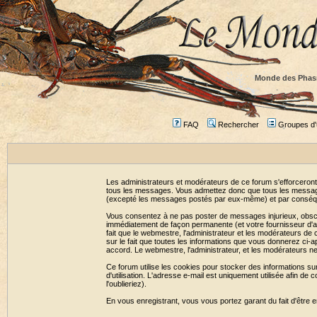
Monde des Phas
FAQ
Rechercher
Groupes d'u
Les administrateurs et modérateurs de ce forum s'efforceront
tous les messages. Vous admettez donc que tous les message
(excepté les messages postés par eux-même) et par conséqu
Vous consentez à ne pas poster de messages injurieux, obscène
immédiatement de façon permanente (et votre fournisseur d'ac
fait que le webmestre, l'administrateur et les modérateurs de c
sur le fait que toutes les informations que vous donnerez c
accord. Le webmestre, l'administrateur, et les modérateurs n
Ce forum utilise les cookies pour stocker des informations su
d'utilisation. L'adresse e-mail est uniquement utilisée afin 
l'oublieriez).
En vous enregistrant, vous vous portez garant du fait d'être 