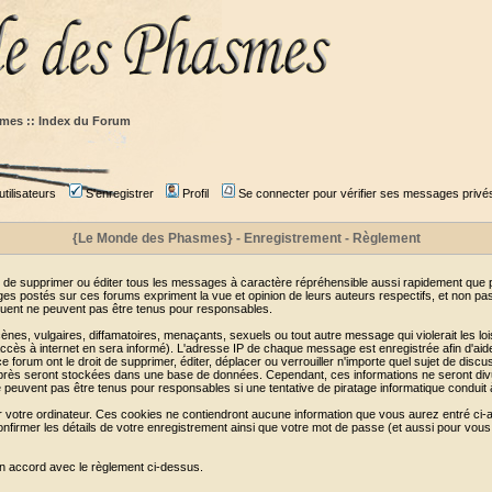
mes :: Index du Forum
tilisateurs
S'enregistrer
Profil
Se connecter pour vérifier ses messages privé
{Le Monde des Phasmes} - Enregistrement - Règlement
 de supprimer ou éditer tous les messages à caractère répréhensible aussi rapidement que pos
s postés sur ces forums expriment la vue et opinion de leurs auteurs respectifs, et non p
ent ne peuvent pas être tenus pour responsables.
s, vulgaires, diffamatoires, menaçants, sexuels ou tout autre message qui violerait les lois
cès à internet en sera informé). L'adresse IP de chaque message est enregistrée afin d'aider
e forum ont le droit de supprimer, éditer, déplacer ou verrouiller n'importe quel sujet de discu
i-après seront stockées dans une base de données. Cependant, ces informations ne seront di
e peuvent pas être tenus pour responsables si une tentative de piratage informatique conduit
r votre ordinateur. Ces cookies ne contiendront aucune information que vous aurez entré ci-a
de confirmer les détails de votre enregistrement ainsi que votre mot de passe (et aussi pour
en accord avec le règlement ci-dessus.