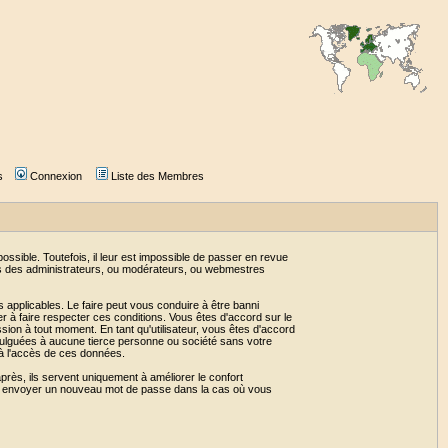
s
Connexion
Liste des Membres
sible. Toutefois, il leur est impossible de passer en revue
as des administrateurs, ou modérateurs, ou webmestres
 applicables. Le faire peut vous conduire à être banni
 à faire respecter ces conditions. Vous êtes d'accord sur le
ssion à tout moment. En tant qu'utilisateur, vous êtes d'accord
vulguées à aucune tierce personne ou société sans votre
 à l'accès de ces données.
près, ils servent uniquement à améliorer le confort
 vous envoyer un nouveau mot de passe dans la cas où vous