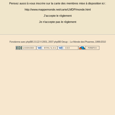
Pensez aussi à vous inscrire sur la carte des membres mise à disposition ici :
http://www.mappemonde.net/carte/LMDP/monde.html
J'accepte le règlement
Je n'accepte pas le règlement
Fonctionne avec
phpBB
2.0.22 © 2001, 2007 phpBB Group : :
Le Monde des Phasmes
, 1999-2010