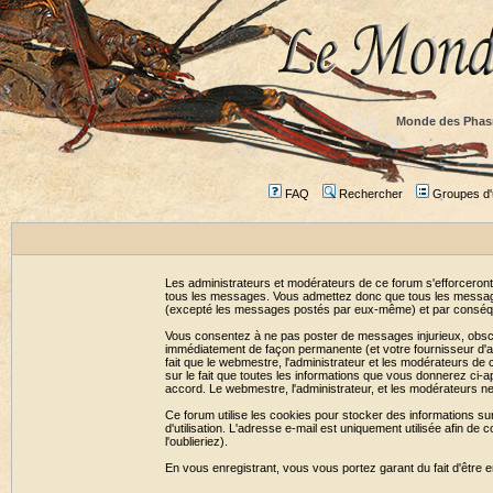
Monde des Phas
FAQ
Rechercher
Groupes d'u
Les administrateurs et modérateurs de ce forum s'efforceront
tous les messages. Vous admettez donc que tous les message
(excepté les messages postés par eux-même) et par conséqu
Vous consentez à ne pas poster de messages injurieux, obscène
immédiatement de façon permanente (et votre fournisseur d'ac
fait que le webmestre, l'administrateur et les modérateurs de c
sur le fait que toutes les informations que vous donnerez c
accord. Le webmestre, l'administrateur, et les modérateurs n
Ce forum utilise les cookies pour stocker des informations su
d'utilisation. L'adresse e-mail est uniquement utilisée afin 
l'oublieriez).
En vous enregistrant, vous vous portez garant du fait d'être 