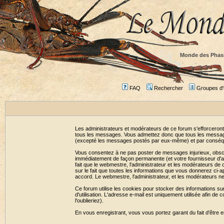
Monde des Phas
FAQ
Rechercher
Groupes d'u
Les administrateurs et modérateurs de ce forum s'efforceront
tous les messages. Vous admettez donc que tous les message
(excepté les messages postés par eux-même) et par conséqu
Vous consentez à ne pas poster de messages injurieux, obscène
immédiatement de façon permanente (et votre fournisseur d'ac
fait que le webmestre, l'administrateur et les modérateurs de c
sur le fait que toutes les informations que vous donnerez c
accord. Le webmestre, l'administrateur, et les modérateurs n
Ce forum utilise les cookies pour stocker des informations su
d'utilisation. L'adresse e-mail est uniquement utilisée afin 
l'oublieriez).
En vous enregistrant, vous vous portez garant du fait d'être 