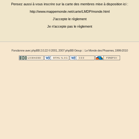
Pensez aussi à vous inscrire sur la carte des membres mise à disposition ici :
http://www.mappemonde.net/carte/LMDP/monde.html
J'accepte le règlement
Je n'accepte pas le règlement
Fonctionne avec
phpBB
2.0.22 © 2001, 2007 phpBB Group : :
Le Monde des Phasmes
, 1999-2010