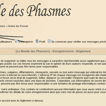
mes :: Index du Forum
tilisateurs
S'enregistrer
Profil
Se connecter pour vérifier ses messages privé
{Le Monde des Phasmes} - Enregistrement - Règlement
 de supprimer ou éditer tous les messages à caractère répréhensible aussi rapidement que pos
s postés sur ces forums expriment la vue et opinion de leurs auteurs respectifs, et non p
ent ne peuvent pas être tenus pour responsables.
s, vulgaires, diffamatoires, menaçants, sexuels ou tout autre message qui violerait les lois
cès à internet en sera informé). L'adresse IP de chaque message est enregistrée afin d'aider
e forum ont le droit de supprimer, éditer, déplacer ou verrouiller n'importe quel sujet de discu
i-après seront stockées dans une base de données. Cependant, ces informations ne seront di
e peuvent pas être tenus pour responsables si une tentative de piratage informatique conduit
r votre ordinateur. Ces cookies ne contiendront aucune information que vous aurez entré ci-a
de confirmer les détails de votre enregistrement ainsi que votre mot de passe (et aussi pour
en accord avec le règlement ci-dessus.