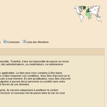
s
Connexion
Liste des Membres
sible. Toutefois, il leur est impossible de passer en revue
as des administrateurs, ou modérateurs, ou webmestres
 applicables. Le faire peut vous conduire à être banni
 à faire respecter ces conditions. Vous êtes d'accord sur le
ssion à tout moment. En tant qu'utilisateur, vous êtes d'accord
vulguées à aucune tierce personne ou société sans votre
 à l'accès de ces données.
près, ils servent uniquement à améliorer le confort
 vous envoyer un nouveau mot de passe dans la cas où vous