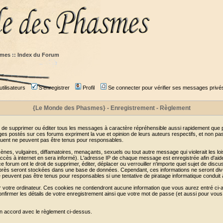
mes :: Index du Forum
tilisateurs
S'enregistrer
Profil
Se connecter pour vérifier ses messages privé
{Le Monde des Phasmes} - Enregistrement - Règlement
 de supprimer ou éditer tous les messages à caractère répréhensible aussi rapidement que pos
s postés sur ces forums expriment la vue et opinion de leurs auteurs respectifs, et non p
ent ne peuvent pas être tenus pour responsables.
s, vulgaires, diffamatoires, menaçants, sexuels ou tout autre message qui violerait les lois
cès à internet en sera informé). L'adresse IP de chaque message est enregistrée afin d'aider
e forum ont le droit de supprimer, éditer, déplacer ou verrouiller n'importe quel sujet de discu
i-après seront stockées dans une base de données. Cependant, ces informations ne seront di
e peuvent pas être tenus pour responsables si une tentative de piratage informatique conduit
r votre ordinateur. Ces cookies ne contiendront aucune information que vous aurez entré ci-a
de confirmer les détails de votre enregistrement ainsi que votre mot de passe (et aussi pour
en accord avec le règlement ci-dessus.