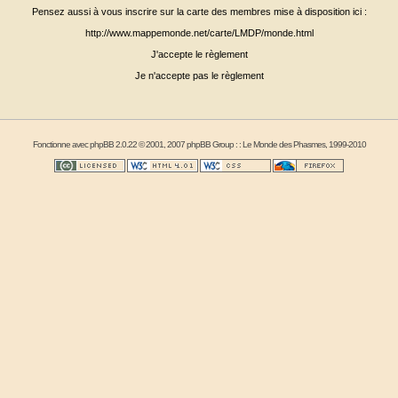
Pensez aussi à vous inscrire sur la carte des membres mise à disposition ici :
http://www.mappemonde.net/carte/LMDP/monde.html
J'accepte le règlement
Je n'accepte pas le règlement
Fonctionne avec
phpBB
2.0.22 © 2001, 2007 phpBB Group : :
Le Monde des Phasmes
, 1999-2010