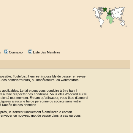
s
Connexion
Liste des Membres
sible. Toutefois, il leur est impossible de passer en revue
as des administrateurs, ou modérateurs, ou webmestres
 applicables. Le faire peut vous conduire à être banni
 à faire respecter ces conditions. Vous êtes d'accord sur le
ssion à tout moment. En tant qu'utilisateur, vous êtes d'accord
vulguées à aucune tierce personne ou société sans votre
 à l'accès de ces données.
près, ils servent uniquement à améliorer le confort
 vous envoyer un nouveau mot de passe dans la cas où vous