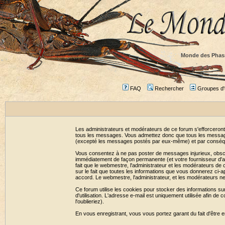
Monde des Phas
FAQ
Rechercher
Groupes d'u
Les administrateurs et modérateurs de ce forum s'efforceront
tous les messages. Vous admettez donc que tous les message
(excepté les messages postés par eux-même) et par conséqu
Vous consentez à ne pas poster de messages injurieux, obscène
immédiatement de façon permanente (et votre fournisseur d'ac
fait que le webmestre, l'administrateur et les modérateurs de c
sur le fait que toutes les informations que vous donnerez c
accord. Le webmestre, l'administrateur, et les modérateurs n
Ce forum utilise les cookies pour stocker des informations su
d'utilisation. L'adresse e-mail est uniquement utilisée afin 
l'oublieriez).
En vous enregistrant, vous vous portez garant du fait d'être 