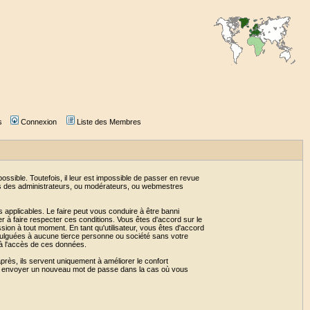
s
Connexion
Liste des Membres
sible. Toutefois, il leur est impossible de passer en revue
as des administrateurs, ou modérateurs, ou webmestres
 applicables. Le faire peut vous conduire à être banni
 à faire respecter ces conditions. Vous êtes d'accord sur le
ssion à tout moment. En tant qu'utilisateur, vous êtes d'accord
vulguées à aucune tierce personne ou société sans votre
 à l'accès de ces données.
près, ils servent uniquement à améliorer le confort
 vous envoyer un nouveau mot de passe dans la cas où vous