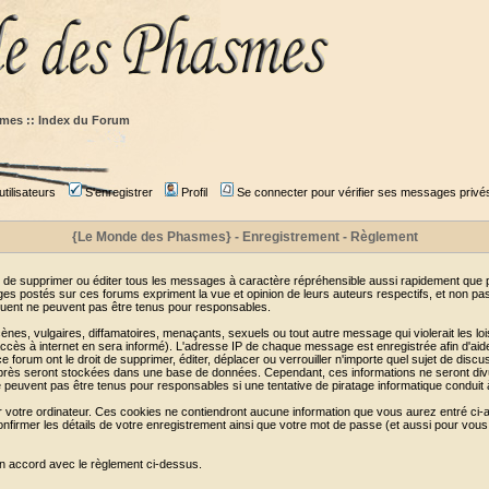
mes :: Index du Forum
tilisateurs
S'enregistrer
Profil
Se connecter pour vérifier ses messages privé
{Le Monde des Phasmes} - Enregistrement - Règlement
 de supprimer ou éditer tous les messages à caractère répréhensible aussi rapidement que pos
s postés sur ces forums expriment la vue et opinion de leurs auteurs respectifs, et non p
ent ne peuvent pas être tenus pour responsables.
s, vulgaires, diffamatoires, menaçants, sexuels ou tout autre message qui violerait les lois
cès à internet en sera informé). L'adresse IP de chaque message est enregistrée afin d'aider
e forum ont le droit de supprimer, éditer, déplacer ou verrouiller n'importe quel sujet de discu
i-après seront stockées dans une base de données. Cependant, ces informations ne seront di
e peuvent pas être tenus pour responsables si une tentative de piratage informatique conduit
r votre ordinateur. Ces cookies ne contiendront aucune information que vous aurez entré ci-a
de confirmer les détails de votre enregistrement ainsi que votre mot de passe (et aussi pour
en accord avec le règlement ci-dessus.