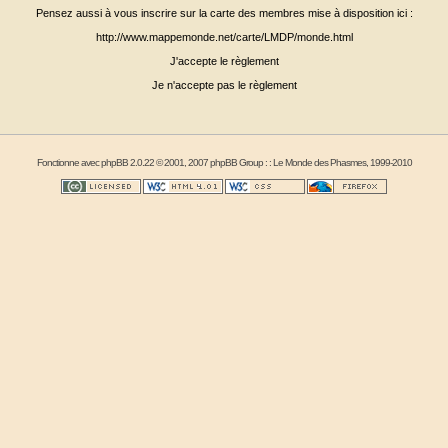
Pensez aussi à vous inscrire sur la carte des membres mise à disposition ici :
http://www.mappemonde.net/carte/LMDP/monde.html
J'accepte le règlement
Je n'accepte pas le règlement
Fonctionne avec
phpBB
2.0.22 © 2001, 2007 phpBB Group : :
Le Monde des Phasmes
, 1999-2010