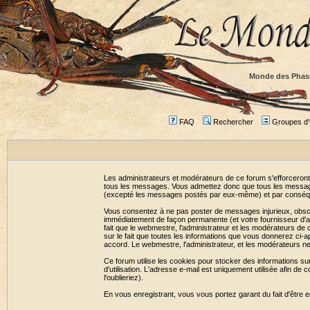
Monde des Phas
FAQ
Rechercher
Groupes d'u
Les administrateurs et modérateurs de ce forum s'efforceront
tous les messages. Vous admettez donc que tous les message
(excepté les messages postés par eux-même) et par conséqu
Vous consentez à ne pas poster de messages injurieux, obscène
immédiatement de façon permanente (et votre fournisseur d'ac
fait que le webmestre, l'administrateur et les modérateurs de c
sur le fait que toutes les informations que vous donnerez c
accord. Le webmestre, l'administrateur, et les modérateurs n
Ce forum utilise les cookies pour stocker des informations su
d'utilisation. L'adresse e-mail est uniquement utilisée afin 
l'oublieriez).
En vous enregistrant, vous vous portez garant du fait d'être 