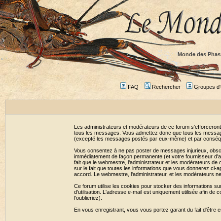
Monde des Phas
FAQ
Rechercher
Groupes d'u
Les administrateurs et modérateurs de ce forum s'efforceront
tous les messages. Vous admettez donc que tous les message
(excepté les messages postés par eux-même) et par conséqu
Vous consentez à ne pas poster de messages injurieux, obscène
immédiatement de façon permanente (et votre fournisseur d'ac
fait que le webmestre, l'administrateur et les modérateurs de c
sur le fait que toutes les informations que vous donnerez c
accord. Le webmestre, l'administrateur, et les modérateurs n
Ce forum utilise les cookies pour stocker des informations su
d'utilisation. L'adresse e-mail est uniquement utilisée afin 
l'oublieriez).
En vous enregistrant, vous vous portez garant du fait d'être 