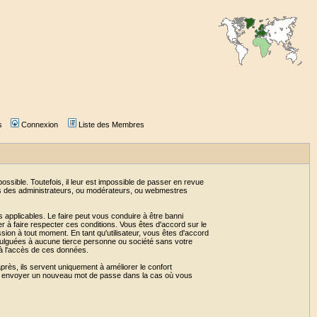
s
Connexion
Liste des Membres
sible. Toutefois, il leur est impossible de passer en revue
as des administrateurs, ou modérateurs, ou webmestres
 applicables. Le faire peut vous conduire à être banni
 à faire respecter ces conditions. Vous êtes d'accord sur le
ssion à tout moment. En tant qu'utilisateur, vous êtes d'accord
vulguées à aucune tierce personne ou société sans votre
 à l'accès de ces données.
près, ils servent uniquement à améliorer le confort
 vous envoyer un nouveau mot de passe dans la cas où vous