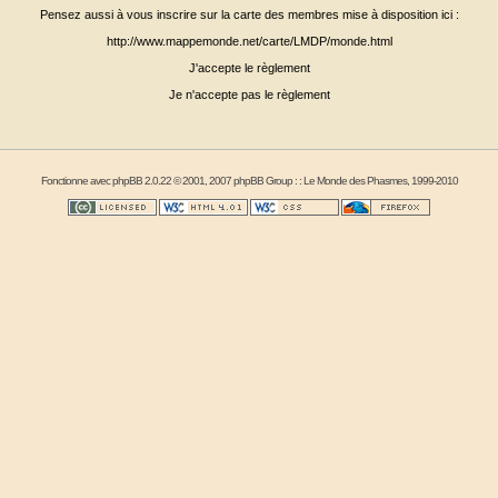
Pensez aussi à vous inscrire sur la carte des membres mise à disposition ici :
http://www.mappemonde.net/carte/LMDP/monde.html
J'accepte le règlement
Je n'accepte pas le règlement
Fonctionne avec
phpBB
2.0.22 © 2001, 2007 phpBB Group : :
Le Monde des Phasmes
, 1999-2010