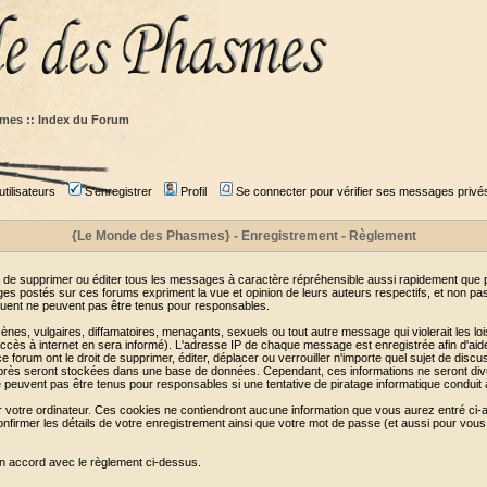
mes :: Index du Forum
tilisateurs
S'enregistrer
Profil
Se connecter pour vérifier ses messages privé
{Le Monde des Phasmes} - Enregistrement - Règlement
 de supprimer ou éditer tous les messages à caractère répréhensible aussi rapidement que pos
s postés sur ces forums expriment la vue et opinion de leurs auteurs respectifs, et non p
ent ne peuvent pas être tenus pour responsables.
s, vulgaires, diffamatoires, menaçants, sexuels ou tout autre message qui violerait les lois
cès à internet en sera informé). L'adresse IP de chaque message est enregistrée afin d'aider
e forum ont le droit de supprimer, éditer, déplacer ou verrouiller n'importe quel sujet de discu
i-après seront stockées dans une base de données. Cependant, ces informations ne seront di
e peuvent pas être tenus pour responsables si une tentative de piratage informatique conduit
r votre ordinateur. Ces cookies ne contiendront aucune information que vous aurez entré ci-a
de confirmer les détails de votre enregistrement ainsi que votre mot de passe (et aussi pour
en accord avec le règlement ci-dessus.