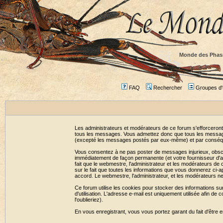
Monde des Phas
FAQ
Rechercher
Groupes d'u
Les administrateurs et modérateurs de ce forum s'efforceront
tous les messages. Vous admettez donc que tous les message
(excepté les messages postés par eux-même) et par conséqu
Vous consentez à ne pas poster de messages injurieux, obscène
immédiatement de façon permanente (et votre fournisseur d'ac
fait que le webmestre, l'administrateur et les modérateurs de c
sur le fait que toutes les informations que vous donnerez c
accord. Le webmestre, l'administrateur, et les modérateurs n
Ce forum utilise les cookies pour stocker des informations su
d'utilisation. L'adresse e-mail est uniquement utilisée afin 
l'oublieriez).
En vous enregistrant, vous vous portez garant du fait d'être 