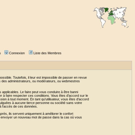
s
Connexion
Liste des Membres
sible. Toutefois, il leur est impossible de passer en revue
as des administrateurs, ou modérateurs, ou webmestres
 applicables. Le faire peut vous conduire à être banni
 à faire respecter ces conditions. Vous êtes d'accord sur le
ssion à tout moment. En tant qu'utilisateur, vous êtes d'accord
vulguées à aucune tierce personne ou société sans votre
 à l'accès de ces données.
près, ils servent uniquement à améliorer le confort
 vous envoyer un nouveau mot de passe dans la cas où vous