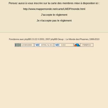
Pensez aussi à vous inscrire sur la carte des membres mise à disposition ici :
http://www.mappemonde.net/carte/LMDP/monde.html
J'accepte le règlement
Je n'accepte pas le règlement
Fonctionne avec
phpBB
2.0.22 © 2001, 2007 phpBB Group : :
Le Monde des Phasmes
, 1999-2010