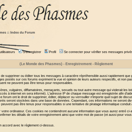
mes :: Index du Forum
tilisateurs
S'enregistrer
Profil
Se connecter pour vérifier ses messages privé
{Le Monde des Phasmes} - Enregistrement - Règlement
 de supprimer ou éditer tous les messages à caractère répréhensible aussi rapidement que pos
s postés sur ces forums expriment la vue et opinion de leurs auteurs respectifs, et non p
ent ne peuvent pas être tenus pour responsables.
s, vulgaires, diffamatoires, menaçants, sexuels ou tout autre message qui violerait les lois
cès à internet en sera informé). L'adresse IP de chaque message est enregistrée afin d'aider
e forum ont le droit de supprimer, éditer, déplacer ou verrouiller n'importe quel sujet de discu
i-après seront stockées dans une base de données. Cependant, ces informations ne seront di
e peuvent pas être tenus pour responsables si une tentative de piratage informatique conduit
r votre ordinateur. Ces cookies ne contiendront aucune information que vous aurez entré ci-a
de confirmer les détails de votre enregistrement ainsi que votre mot de passe (et aussi pour
en accord avec le règlement ci-dessus.