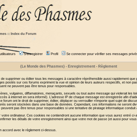
mes :: Index du Forum
tilisateurs
S'enregistrer
Profil
Se connecter pour vérifier ses messages privé
{Le Monde des Phasmes} - Enregistrement - Règlement
 de supprimer ou éditer tous les messages à caractère répréhensible aussi rapidement que pos
s postés sur ces forums expriment la vue et opinion de leurs auteurs respectifs, et non p
ent ne peuvent pas être tenus pour responsables.
s, vulgaires, diffamatoires, menaçants, sexuels ou tout autre message qui violerait les lois
cès à internet en sera informé). L'adresse IP de chaque message est enregistrée afin d'aider
e forum ont le droit de supprimer, éditer, déplacer ou verrouiller n'importe quel sujet de discu
i-après seront stockées dans une base de données. Cependant, ces informations ne seront di
e peuvent pas être tenus pour responsables si une tentative de piratage informatique conduit
r votre ordinateur. Ces cookies ne contiendront aucune information que vous aurez entré ci-a
de confirmer les détails de votre enregistrement ainsi que votre mot de passe (et aussi pour
en accord avec le règlement ci-dessus.