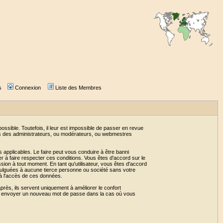
s
Connexion
Liste des Membres
sible. Toutefois, il leur est impossible de passer en revue
as des administrateurs, ou modérateurs, ou webmestres
 applicables. Le faire peut vous conduire à être banni
 à faire respecter ces conditions. Vous êtes d'accord sur le
ssion à tout moment. En tant qu'utilisateur, vous êtes d'accord
vulguées à aucune tierce personne ou société sans votre
 à l'accès de ces données.
près, ils servent uniquement à améliorer le confort
 vous envoyer un nouveau mot de passe dans la cas où vous