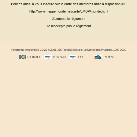
Pensez aussi à vous inscrire sur la carte des membres mise à disposition ici :
http://www.mappemonde.net/carte/LMDP/monde.html
J'accepte le règlement
Je n'accepte pas le règlement
Fonctionne avec
phpBB
2.0.22 © 2001, 2007 phpBB Group : :
Le Monde des Phasmes
, 1999-2010