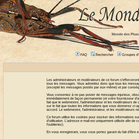
Monde des Phas
FAQ
Rechercher
Groupes d'u
Les administrateurs et modérateurs de ce forum s'efforceront
tous les messages. Vous admettez donc que tous les message
(excepté les messages postés par eux-même) et par conséqu
Vous consentez à ne pas poster de messages injurieux, obscène
immédiatement de façon permanente (et votre fournisseur d'ac
fait que le webmestre, l'administrateur et les modérateurs de c
sur le fait que toutes les informations que vous donnerez c
accord. Le webmestre, l'administrateur, et les modérateurs n
Ce forum utilise les cookies pour stocker des informations su
d'utilisation. L'adresse e-mail est uniquement utilisée afin 
l'oublieriez).
En vous enregistrant, vous vous portez garant du fait d'être 