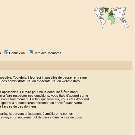
s
Connexion
Liste des Membres
sible. Toutefois, il leur est impossible de passer en revue
as des administrateurs, ou modérateurs, ou webmestres
 applicables. Le faire peut vous conduire à être banni
 à faire respecter ces conditions. Vous êtes d'accord sur le
ssion à tout moment. En tant qu'utilisateur, vous êtes d'accord
vulguées à aucune tierce personne ou société sans votre
 à l'accès de ces données.
près, ils servent uniquement à améliorer le confort
 vous envoyer un nouveau mot de passe dans la cas où vous