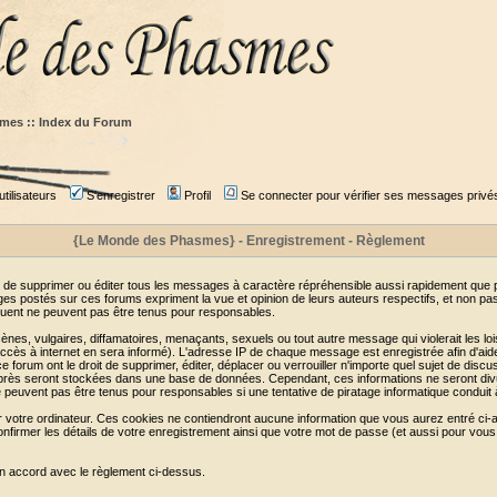
mes :: Index du Forum
tilisateurs
S'enregistrer
Profil
Se connecter pour vérifier ses messages privé
{Le Monde des Phasmes} - Enregistrement - Règlement
 de supprimer ou éditer tous les messages à caractère répréhensible aussi rapidement que pos
s postés sur ces forums expriment la vue et opinion de leurs auteurs respectifs, et non p
ent ne peuvent pas être tenus pour responsables.
s, vulgaires, diffamatoires, menaçants, sexuels ou tout autre message qui violerait les lois
cès à internet en sera informé). L'adresse IP de chaque message est enregistrée afin d'aider
e forum ont le droit de supprimer, éditer, déplacer ou verrouiller n'importe quel sujet de discu
i-après seront stockées dans une base de données. Cependant, ces informations ne seront di
e peuvent pas être tenus pour responsables si une tentative de piratage informatique conduit
r votre ordinateur. Ces cookies ne contiendront aucune information que vous aurez entré ci-a
de confirmer les détails de votre enregistrement ainsi que votre mot de passe (et aussi pour
en accord avec le règlement ci-dessus.