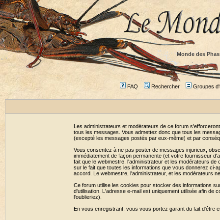
Monde des Phas
FAQ
Rechercher
Groupes d'u
Les administrateurs et modérateurs de ce forum s'efforceront
tous les messages. Vous admettez donc que tous les message
(excepté les messages postés par eux-même) et par conséqu
Vous consentez à ne pas poster de messages injurieux, obscène
immédiatement de façon permanente (et votre fournisseur d'ac
fait que le webmestre, l'administrateur et les modérateurs de c
sur le fait que toutes les informations que vous donnerez c
accord. Le webmestre, l'administrateur, et les modérateurs n
Ce forum utilise les cookies pour stocker des informations su
d'utilisation. L'adresse e-mail est uniquement utilisée afin 
l'oublieriez).
En vous enregistrant, vous vous portez garant du fait d'être 