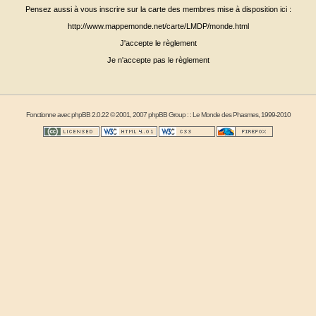
Pensez aussi à vous inscrire sur la carte des membres mise à disposition ici :
http://www.mappemonde.net/carte/LMDP/monde.html
J'accepte le règlement
Je n'accepte pas le règlement
Fonctionne avec
phpBB
2.0.22 © 2001, 2007 phpBB Group : :
Le Monde des Phasmes
, 1999-2010