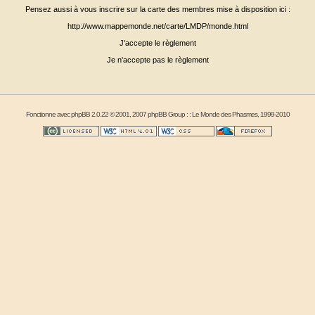
Pensez aussi à vous inscrire sur la carte des membres mise à disposition ici :
http://www.mappemonde.net/carte/LMDP/monde.html
J'accepte le règlement
Je n'accepte pas le règlement
Fonctionne avec
phpBB
2.0.22 © 2001, 2007 phpBB Group : :
Le Monde des Phasmes
, 1999-2010