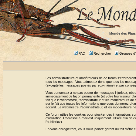
Monde des Phas
FAQ
Rechercher
Groupes d'u
Les administrateurs et modérateurs de ce forum s'efforceront
tous les messages. Vous admettez donc que tous les message
(excepté les messages postés par eux-même) et par conséqu
Vous consentez à ne pas poster de messages injurieux, obscène
immédiatement de façon permanente (et votre fournisseur d'ac
fait que le webmestre, l'administrateur et les modérateurs de c
sur le fait que toutes les informations que vous donnerez c
accord. Le webmestre, l'administrateur, et les modérateurs n
Ce forum utilise les cookies pour stocker des informations su
d'utilisation. L'adresse e-mail est uniquement utilisée afin 
l'oublieriez).
En vous enregistrant, vous vous portez garant du fait d'être 