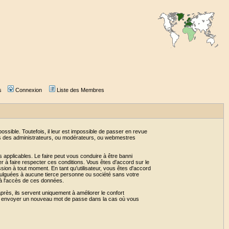
s
Connexion
Liste des Membres
sible. Toutefois, il leur est impossible de passer en revue
as des administrateurs, ou modérateurs, ou webmestres
 applicables. Le faire peut vous conduire à être banni
 à faire respecter ces conditions. Vous êtes d'accord sur le
ssion à tout moment. En tant qu'utilisateur, vous êtes d'accord
vulguées à aucune tierce personne ou société sans votre
 à l'accès de ces données.
près, ils servent uniquement à améliorer le confort
 vous envoyer un nouveau mot de passe dans la cas où vous