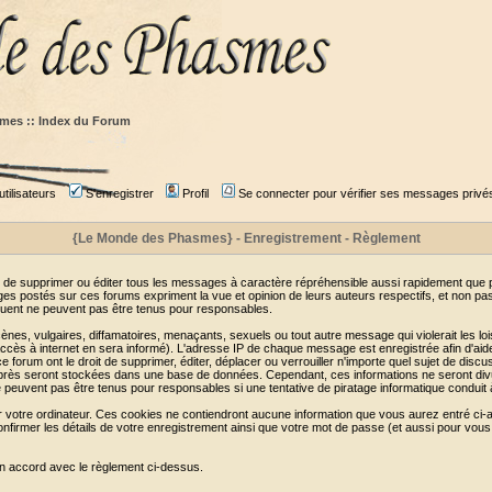
mes :: Index du Forum
tilisateurs
S'enregistrer
Profil
Se connecter pour vérifier ses messages privé
{Le Monde des Phasmes} - Enregistrement - Règlement
 de supprimer ou éditer tous les messages à caractère répréhensible aussi rapidement que pos
s postés sur ces forums expriment la vue et opinion de leurs auteurs respectifs, et non p
ent ne peuvent pas être tenus pour responsables.
s, vulgaires, diffamatoires, menaçants, sexuels ou tout autre message qui violerait les lois
cès à internet en sera informé). L'adresse IP de chaque message est enregistrée afin d'aider
e forum ont le droit de supprimer, éditer, déplacer ou verrouiller n'importe quel sujet de discu
i-après seront stockées dans une base de données. Cependant, ces informations ne seront di
e peuvent pas être tenus pour responsables si une tentative de piratage informatique conduit
r votre ordinateur. Ces cookies ne contiendront aucune information que vous aurez entré ci-a
de confirmer les détails de votre enregistrement ainsi que votre mot de passe (et aussi pour
en accord avec le règlement ci-dessus.