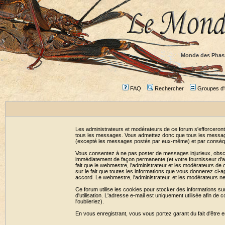
Monde des Phas
FAQ
Rechercher
Groupes d'u
Les administrateurs et modérateurs de ce forum s'efforceront
tous les messages. Vous admettez donc que tous les message
(excepté les messages postés par eux-même) et par conséqu
Vous consentez à ne pas poster de messages injurieux, obscène
immédiatement de façon permanente (et votre fournisseur d'ac
fait que le webmestre, l'administrateur et les modérateurs de c
sur le fait que toutes les informations que vous donnerez c
accord. Le webmestre, l'administrateur, et les modérateurs n
Ce forum utilise les cookies pour stocker des informations su
d'utilisation. L'adresse e-mail est uniquement utilisée afin 
l'oublieriez).
En vous enregistrant, vous vous portez garant du fait d'être 