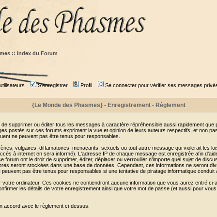
mes :: Index du Forum
tilisateurs
S'enregistrer
Profil
Se connecter pour vérifier ses messages privé
{Le Monde des Phasmes} - Enregistrement - Règlement
 de supprimer ou éditer tous les messages à caractère répréhensible aussi rapidement que pos
s postés sur ces forums expriment la vue et opinion de leurs auteurs respectifs, et non p
ent ne peuvent pas être tenus pour responsables.
s, vulgaires, diffamatoires, menaçants, sexuels ou tout autre message qui violerait les lois
cès à internet en sera informé). L'adresse IP de chaque message est enregistrée afin d'aider
e forum ont le droit de supprimer, éditer, déplacer ou verrouiller n'importe quel sujet de discu
i-après seront stockées dans une base de données. Cependant, ces informations ne seront di
e peuvent pas être tenus pour responsables si une tentative de piratage informatique conduit
r votre ordinateur. Ces cookies ne contiendront aucune information que vous aurez entré ci-a
de confirmer les détails de votre enregistrement ainsi que votre mot de passe (et aussi pour
en accord avec le règlement ci-dessus.