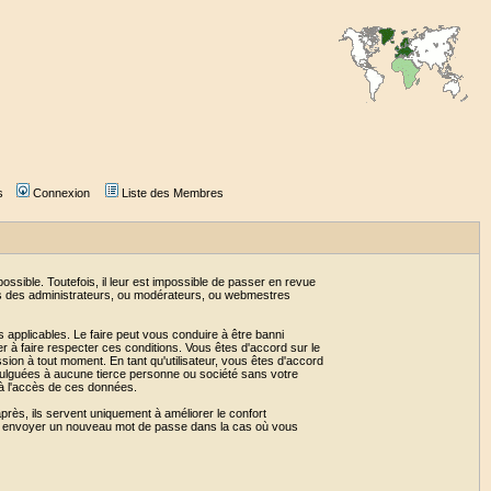
s
Connexion
Liste des Membres
sible. Toutefois, il leur est impossible de passer en revue
as des administrateurs, ou modérateurs, ou webmestres
 applicables. Le faire peut vous conduire à être banni
 à faire respecter ces conditions. Vous êtes d'accord sur le
ssion à tout moment. En tant qu'utilisateur, vous êtes d'accord
vulguées à aucune tierce personne ou société sans votre
 à l'accès de ces données.
près, ils servent uniquement à améliorer le confort
 vous envoyer un nouveau mot de passe dans la cas où vous