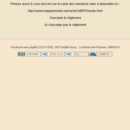
Pensez aussi à vous inscrire sur la carte des membres mise à disposition ici :
http://www.mappemonde.net/carte/LMDP/monde.html
J'accepte le règlement
Je n'accepte pas le règlement
Fonctionne avec
phpBB
2.0.22 © 2001, 2007 phpBB Group : :
Le Monde des Phasmes
, 1999-2010