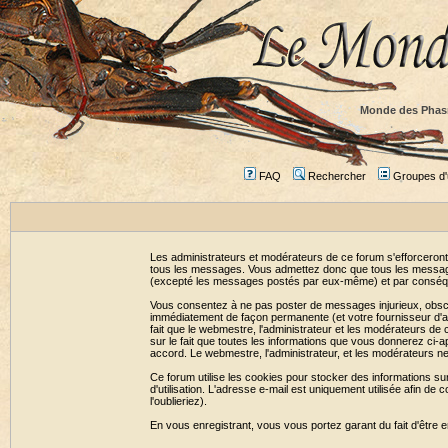
Monde des Phas
FAQ
Rechercher
Groupes d'u
Les administrateurs et modérateurs de ce forum s'efforceront
tous les messages. Vous admettez donc que tous les message
(excepté les messages postés par eux-même) et par conséqu
Vous consentez à ne pas poster de messages injurieux, obscène
immédiatement de façon permanente (et votre fournisseur d'ac
fait que le webmestre, l'administrateur et les modérateurs de c
sur le fait que toutes les informations que vous donnerez c
accord. Le webmestre, l'administrateur, et les modérateurs n
Ce forum utilise les cookies pour stocker des informations su
d'utilisation. L'adresse e-mail est uniquement utilisée afin 
l'oublieriez).
En vous enregistrant, vous vous portez garant du fait d'être 