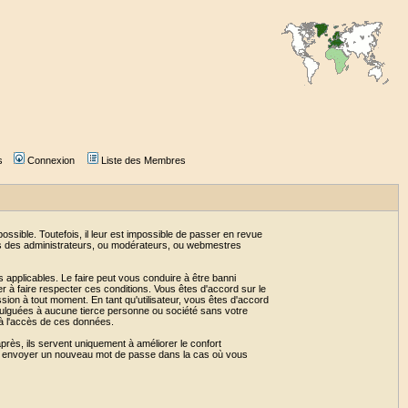
s
Connexion
Liste des Membres
sible. Toutefois, il leur est impossible de passer en revue
as des administrateurs, ou modérateurs, ou webmestres
 applicables. Le faire peut vous conduire à être banni
 à faire respecter ces conditions. Vous êtes d'accord sur le
ssion à tout moment. En tant qu'utilisateur, vous êtes d'accord
vulguées à aucune tierce personne ou société sans votre
 à l'accès de ces données.
près, ils servent uniquement à améliorer le confort
 vous envoyer un nouveau mot de passe dans la cas où vous