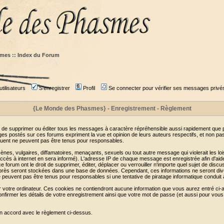
mes :: Index du Forum
tilisateurs
S'enregistrer
Profil
Se connecter pour vérifier ses messages privé
{Le Monde des Phasmes} - Enregistrement - Règlement
 de supprimer ou éditer tous les messages à caractère répréhensible aussi rapidement que pos
s postés sur ces forums expriment la vue et opinion de leurs auteurs respectifs, et non p
ent ne peuvent pas être tenus pour responsables.
s, vulgaires, diffamatoires, menaçants, sexuels ou tout autre message qui violerait les lois
cès à internet en sera informé). L'adresse IP de chaque message est enregistrée afin d'aider
e forum ont le droit de supprimer, éditer, déplacer ou verrouiller n'importe quel sujet de discu
i-après seront stockées dans une base de données. Cependant, ces informations ne seront di
e peuvent pas être tenus pour responsables si une tentative de piratage informatique conduit
r votre ordinateur. Ces cookies ne contiendront aucune information que vous aurez entré ci-a
de confirmer les détails de votre enregistrement ainsi que votre mot de passe (et aussi pour
en accord avec le règlement ci-dessus.