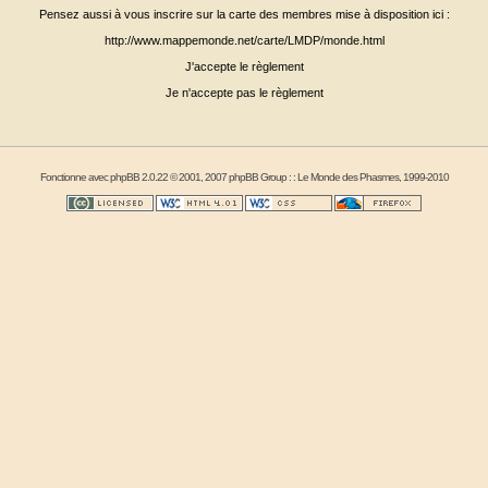
Pensez aussi à vous inscrire sur la carte des membres mise à disposition ici :
http://www.mappemonde.net/carte/LMDP/monde.html
J'accepte le règlement
Je n'accepte pas le règlement
Fonctionne avec
phpBB
2.0.22 © 2001, 2007 phpBB Group : :
Le Monde des Phasmes
, 1999-2010