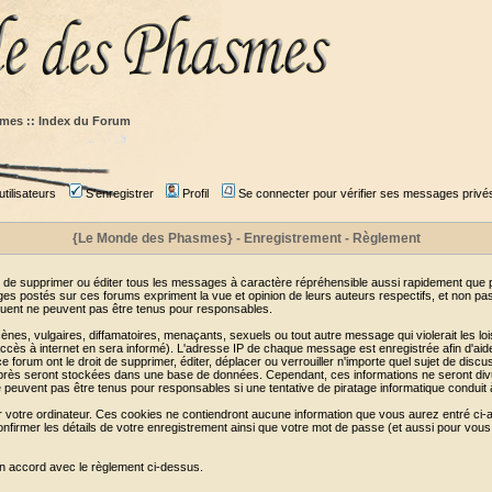
mes :: Index du Forum
tilisateurs
S'enregistrer
Profil
Se connecter pour vérifier ses messages privé
{Le Monde des Phasmes} - Enregistrement - Règlement
 de supprimer ou éditer tous les messages à caractère répréhensible aussi rapidement que pos
s postés sur ces forums expriment la vue et opinion de leurs auteurs respectifs, et non p
ent ne peuvent pas être tenus pour responsables.
s, vulgaires, diffamatoires, menaçants, sexuels ou tout autre message qui violerait les lois
cès à internet en sera informé). L'adresse IP de chaque message est enregistrée afin d'aider
e forum ont le droit de supprimer, éditer, déplacer ou verrouiller n'importe quel sujet de discu
i-après seront stockées dans une base de données. Cependant, ces informations ne seront di
e peuvent pas être tenus pour responsables si une tentative de piratage informatique conduit
r votre ordinateur. Ces cookies ne contiendront aucune information que vous aurez entré ci-a
de confirmer les détails de votre enregistrement ainsi que votre mot de passe (et aussi pour
en accord avec le règlement ci-dessus.