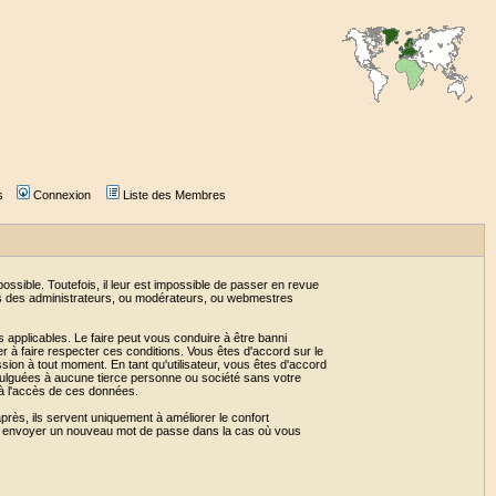
s
Connexion
Liste des Membres
sible. Toutefois, il leur est impossible de passer en revue
as des administrateurs, ou modérateurs, ou webmestres
 applicables. Le faire peut vous conduire à être banni
 à faire respecter ces conditions. Vous êtes d'accord sur le
ssion à tout moment. En tant qu'utilisateur, vous êtes d'accord
vulguées à aucune tierce personne ou société sans votre
 à l'accès de ces données.
près, ils servent uniquement à améliorer le confort
 vous envoyer un nouveau mot de passe dans la cas où vous