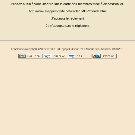
Pensez aussi à vous inscrire sur la carte des membres mise à disposition ici :
http://www.mappemonde.net/carte/LMDP/monde.html
J'accepte le règlement
Je n'accepte pas le règlement
Fonctionne avec
phpBB
2.0.22 © 2001, 2007 phpBB Group : :
Le Monde des Phasmes
, 1999-2010