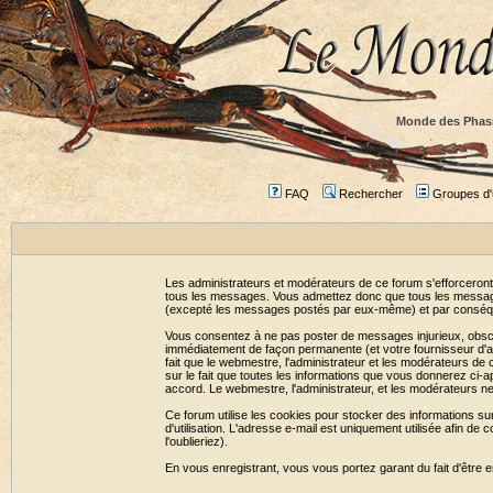
Monde des Phas
FAQ
Rechercher
Groupes d'u
Les administrateurs et modérateurs de ce forum s'efforceront
tous les messages. Vous admettez donc que tous les message
(excepté les messages postés par eux-même) et par conséqu
Vous consentez à ne pas poster de messages injurieux, obscène
immédiatement de façon permanente (et votre fournisseur d'ac
fait que le webmestre, l'administrateur et les modérateurs de c
sur le fait que toutes les informations que vous donnerez c
accord. Le webmestre, l'administrateur, et les modérateurs n
Ce forum utilise les cookies pour stocker des informations su
d'utilisation. L'adresse e-mail est uniquement utilisée afin 
l'oublieriez).
En vous enregistrant, vous vous portez garant du fait d'être 