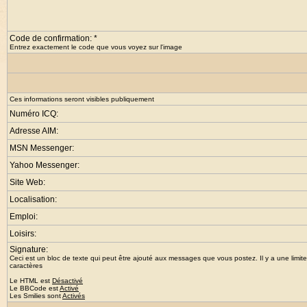
Code de confirmation: *
Entrez exactement le code que vous voyez sur l'image
Ces informations seront visibles publiquement
Numéro ICQ:
Adresse AIM:
MSN Messenger:
Yahoo Messenger:
Site Web:
Localisation:
Emploi:
Loisirs:
Signature:
Ceci est un bloc de texte qui peut être ajouté aux messages que vous postez. Il y a une limit
caractères
Le HTML est
Désactivé
Le
BBCode
est
Activé
Les Smilies sont
Activés