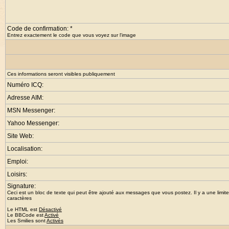
Code de confirmation: *
Entrez exactement le code que vous voyez sur l'image
Ces informations seront visibles publiquement
Numéro ICQ:
Adresse AIM:
MSN Messenger:
Yahoo Messenger:
Site Web:
Localisation:
Emploi:
Loisirs:
Signature:
Ceci est un bloc de texte qui peut être ajouté aux messages que vous postez. Il y a une limit
caractères
Le HTML est
Désactivé
Le
BBCode
est
Activé
Les Smilies sont
Activés