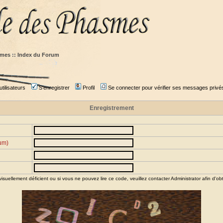
mes :: Index du Forum
tilisateurs
S'enregistrer
Profil
Se connecter pour vérifier ses messages privé
Enregistrement
rum)
visuellement déficient ou si vous ne pouvez lire ce code, veuillez contacter
Administrator
afin d'obt