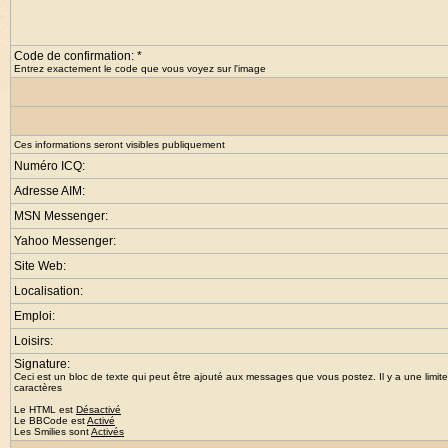
Code de confirmation: *
Entrez exactement le code que vous voyez sur l'image
Ces informations seront visibles publiquement
Numéro ICQ:
Adresse AIM:
MSN Messenger:
Yahoo Messenger:
Site Web:
Localisation:
Emploi:
Loisirs:
Signature:
Ceci est un bloc de texte qui peut être ajouté aux messages que vous postez. Il y a une limit
caractères
Le HTML est
Désactivé
Le
BBCode
est
Activé
Les Smilies sont
Activés