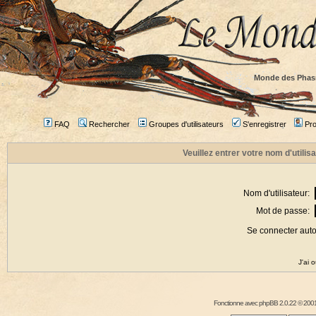
Monde des Phas
FAQ
Rechercher
Groupes d'utilisateurs
S'enregistrer
Prof
Veuillez entrer votre nom d'utili
Nom d'utilisateur:
Mot de passe:
Se connecter aut
J'ai 
Fonctionne avec
phpBB
2.0.22 © 2001