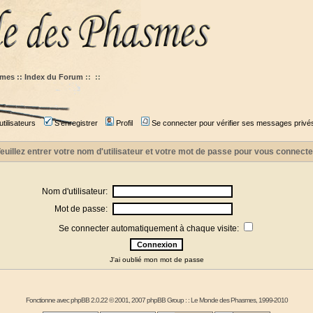
mes :: Index du Forum
::
::
tilisateurs
S'enregistrer
Profil
Se connecter pour vérifier ses messages privé
euillez entrer votre nom d'utilisateur et votre mot de passe pour vous connecte
Nom d'utilisateur:
Mot de passe:
Se connecter automatiquement à chaque visite:
J'ai oublié mon mot de passe
Fonctionne avec
phpBB
2.0.22 © 2001, 2007 phpBB Group : :
Le Monde des Phasmes
, 1999-2010