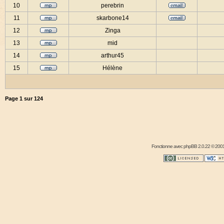
10
perebrin
11
skarbone14
12
Zinga
13
mid
14
arthur45
15
Hélène
Page
1
sur
124
Fonctionne avec
phpBB
2.0.22 © 2001