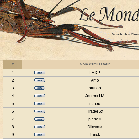
Monde des Phas
#
Nom d'utilisateur
1
LMDP.
2
Arno
3
brunob
4
Jérome LM
5
nanou
6
TraderStf
7
pierreM
8
Dilawata
9
franck