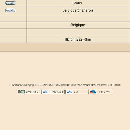
Paris
belgique(charleroi)
Belgique
Illkirch, Bas-Rhin
Fonctionne avec
phpBB
2.0.22 © 2001, 2007 phpBB Group : :
Le Monde des Phasmes
, 1999-2010