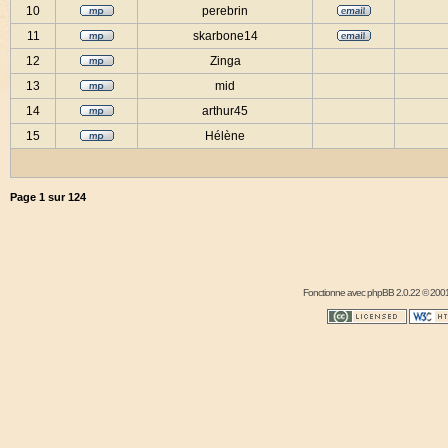
10
perebrin
11
skarbone14
12
Zinga
13
mid
14
arthur45
15
Hélène
Page
1
sur
124
Fonctionne avec
phpBB
2.0.22 © 2001