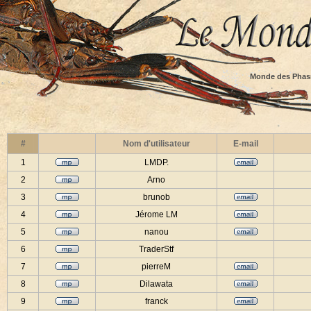
Monde des Phas
#
Nom d'utilisateur
E-mail
1
LMDP.
2
Arno
3
brunob
4
Jérome LM
5
nanou
6
TraderStf
7
pierreM
8
Dilawata
9
franck