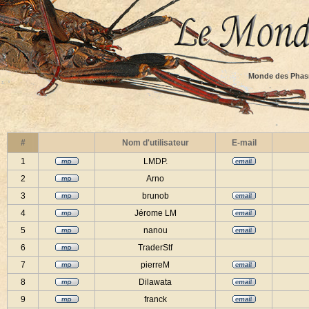
Monde des Phas
#
Nom d'utilisateur
E-mail
1
LMDP.
2
Arno
3
brunob
4
Jérome LM
5
nanou
6
TraderStf
7
pierreM
8
Dilawata
9
franck