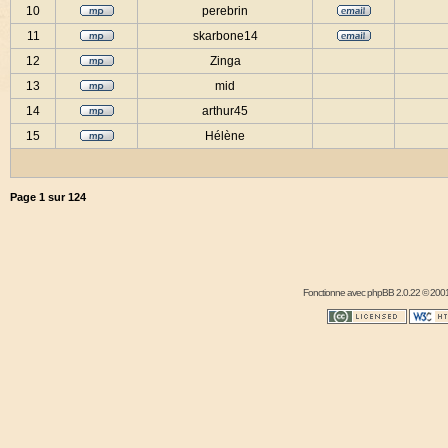
10
perebrin
11
skarbone14
12
Zinga
13
mid
14
arthur45
15
Hélène
Page
1
sur
124
Fonctionne avec
phpBB
2.0.22 © 2001