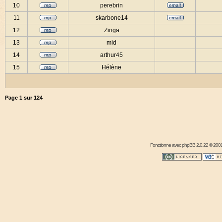
10
perebrin
11
skarbone14
12
Zinga
13
mid
14
arthur45
15
Hélène
Page
1
sur
124
Fonctionne avec
phpBB
2.0.22 © 2001