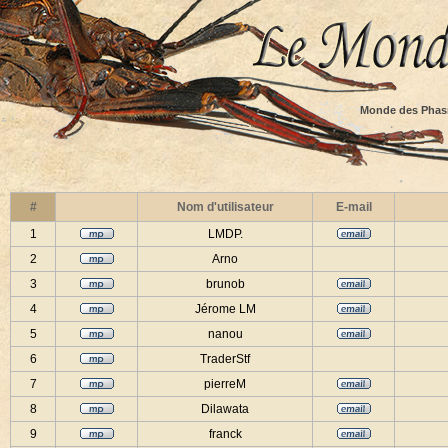
Monde des Phas
#
Nom d'utilisateur
E-mail
1
LMDP.
2
Arno
3
brunob
4
Jérome LM
5
nanou
6
TraderStf
7
pierreM
8
Dilawata
9
franck